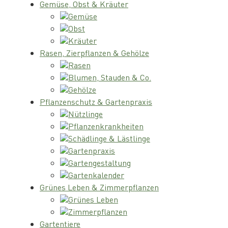
Gemüse, Obst & Kräuter
Gemüse
Obst
Kräuter
Rasen, Zierpflanzen & Gehölze
Rasen
Blumen, Stauden & Co.
Gehölze
Pflanzenschutz & Gartenpraxis
Nützlinge
Pflanzenkrankheiten
Schädlinge & Lästlinge
Gartenpraxis
Gartengestaltung
Gartenkalender
Grünes Leben & Zimmerpflanzen
Grünes Leben
Zimmerpflanzen
Gartentiere