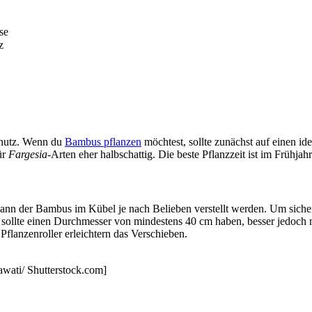
se
z
chutz. Wenn du
Bambus pflanzen
möchtest, sollte zunächst auf einen id
ür
Fargesia
-Arten eher halbschattig. Die beste Pflanzzeit ist im Frühj
ann der Bambus im Kübel je nach Belieben verstellt werden. Um sicherz
sollte einen Durchmesser von mindestens 40 cm haben, besser jedoch 
Pflanzenroller erleichtern das Verschieben.
wati/ Shutterstock.com]