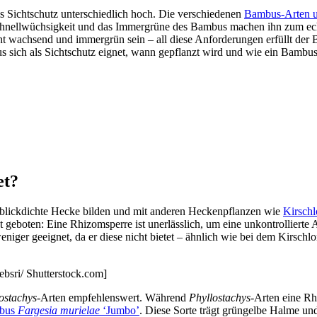
 Sichtschutz unterschiedlich hoch. Die verschiedenen
Bambus-Arten u
hnellwüchsigkeit und das Immergrüne des Bambus machen ihn zum echte
recht wachsend und immergrün sein – all diese Anforderungen erfüllt de
us sich als Sichtschutz eignet, wann gepflanzt wird und wie ein Bambu
et?
 blickdichte Hecke bilden und mit anderen Heckenpflanzen wie
Kirsch
geboten: Eine Rhizomsperre ist unerlässlich, um eine unkontrollierte A
iger geeignet, da er diese nicht bietet – ähnlich wie bei dem Kirschlo
ebsri/ Shutterstock.com]
ostachys
-Arten empfehlenswert. Während
Phyllostachys
-Arten eine Rh
mbus
Fargesia murielae
‘Jumbo’
. Diese Sorte trägt grüngelbe Halme und