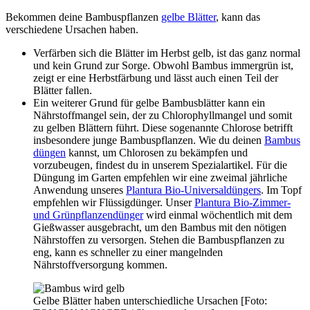
Bekommen deine Bambuspflanzen
gelbe Blätter
, kann das
verschiedene Ursachen haben.
Verfärben sich die Blätter im Herbst gelb, ist das ganz normal
und kein Grund zur Sorge. Obwohl Bambus immergrün ist,
zeigt er eine Herbstfärbung und lässt auch einen Teil der
Blätter fallen.
Ein weiterer Grund für gelbe Bambusblätter kann ein
Nährstoffmangel sein, der zu Chlorophyllmangel und somit
zu gelben Blättern führt. Diese sogenannte Chlorose betrifft
insbesondere junge Bambuspflanzen. Wie du deinen
Bambus
düngen
kannst, um Chlorosen zu bekämpfen und
vorzubeugen, findest du in unserem Spezialartikel. Für die
Düngung im Garten empfehlen wir eine zweimal jährliche
Anwendung unseres
Plantura Bio-Universaldüngers
. Im Topf
empfehlen wir Flüssigdünger. Unser
Plantura Bio-Zimmer-
und Grünpflanzendünger
wird einmal wöchentlich mit dem
Gießwasser ausgebracht, um den Bambus mit den nötigen
Nährstoffen zu versorgen. Stehen die Bambuspflanzen zu
eng, kann es schneller zu einer mangelnden
Nährstoffversorgung kommen.
Gelbe Blätter haben unterschiedliche Ursachen [Foto: