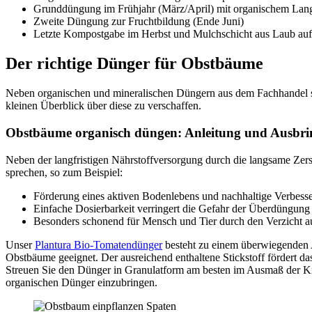
Grunddüngung im Frühjahr (März/April) mit organischem Lan
Zweite Düngung zur Fruchtbildung (Ende Juni)
Letzte Kompostgabe im Herbst und Mulchschicht aus Laub auf
Der richtige Dünger für Obstbäume
Neben organischen und mineralischen Düngern aus dem Fachhandel s
kleinen Überblick über diese zu verschaffen.
Obstbäume organisch düngen: Anleitung und Ausbr
Neben der langfristigen Nährstoffversorgung durch die langsame Zer
sprechen, so zum Beispiel:
Förderung eines aktiven Bodenlebens und nachhaltige Verbess
Einfache Dosierbarkeit verringert die Gefahr der Überdüngung
Besonders schonend für Mensch und Tier durch den Verzicht 
Unser
Plantura Bio-Tomatendünger
besteht zu einem überwiegenden A
Obstbäume geeignet. Der ausreichend enthaltene Stickstoff fördert d
Streuen Sie den Dünger in Granulatform am besten im Ausmaß der Kro
organischen Dünger einzubringen.