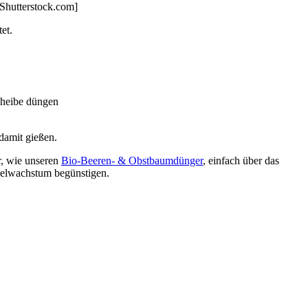
 Shutterstock.com]
et.
cheibe düngen
damit gießen.
r, wie unseren
Bio-Beeren- & Obstbaumdünger
, einfach über das
zelwachstum begünstigen.