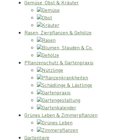
Gemüse, Obst & Kräuter
Gemüse
Obst
Kräuter
Rasen, Zierpflanzen & Gehölze
Rasen
Blumen, Stauden & Co.
Gehölze
Pflanzenschutz & Gartenpraxis
Nützlinge
Pflanzenkrankheiten
Schädlinge & Lästlinge
Gartenpraxis
Gartengestaltung
Gartenkalender
Grünes Leben & Zimmerpflanzen
Grünes Leben
Zimmerpflanzen
Gartentiere