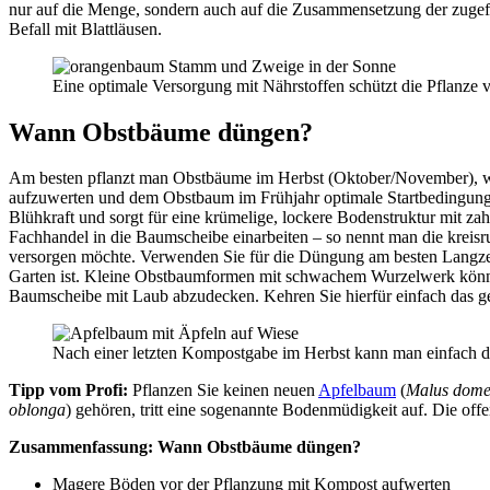
nur auf die Menge, sondern auch auf die Zusammensetzung der zugefüh
Befall mit Blattläusen.
Eine optimale Versorgung mit Nährstoffen schützt die Pflanze 
Wann Obstbäume düngen?
Am besten pflanzt man Obstbäume im Herbst (Oktober/November), wen
aufzuwerten und dem Obstbaum im Frühjahr optimale Startbedingungen
Blühkraft und sorgt für eine krümelige, lockere Bodenstruktur mit 
Fachhandel in die Baumscheibe einarbeiten – so nennt man die kreis
versorgen möchte. Verwenden Sie für die Düngung am besten Langze
Garten ist. Kleine Obstbaumformen mit schwachem Wurzelwerk können
Baumscheibe mit Laub abzudecken. Kehren Sie hierfür einfach das g
Nach einer letzten Kompostgabe im Herbst kann man einfach da
Tipp vom Profi:
Pflanzen Sie keinen neuen
Apfelbaum
(
Malus dome
oblonga
) gehören, tritt eine sogenannte Bodenmüdigkeit auf. Die off
Zusammenfassung: Wann Obstbäume düngen?
Magere Böden vor der Pflanzung mit Kompost aufwerten