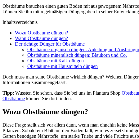
Obstbäume brauchen einen guten Boden mit ausgewogenem Nährstoffve
können Sie ihn mit regelmäßigen Düngergaben in seiner Entwicklung 
Inhaltsverzeichnis
Wozu Obstbäume düngen?
Wann Obstbäume düngen?
Der richtige Dünger für Obstbäume
Obstbäume organisch düngen: Anleitung und Ausbring
Obstbäume mineralisch düngen: Blaukorn und Co.
Obstbäume mit Kalk düngen
Obstbäume mit Hausmitteln düngen
Doch muss man seine Obstbäume wirklich düngen? Welchen Dünger ve
Informationen zusammengefasst.
Tipp
: Wussten Sie schon, dass Sie bei uns im Plantura Shop
Obstbäum
Obstbäume
können Sie dort finden.
Wozu Obstbäume düngen?
Diese Frage stellt sich vor allem dann, wenn man ohnehin keine Masse
Pflanzen. Sobald ein Blatt auf den Boden fällt, wird es zersetzt und
Garten benötigen Nährstoffe, um starke Triebe und viele Früchte au