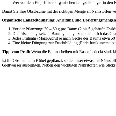
Wer vor dem Einpflanzen organischen Langzeitdünger in den Bod
Damit Sie Ihre Obstbäume mit der richtigen Menge an Nährstoffen ver
Organische Langzeitdüngung: Anleitung und Dosierungsmenge
Vor der Pflanzung: 30 – 60 g pro Baum (2 bis 5 gehäufte Esslöf
Den frisch eingesetzten Baum gut angießen, damit sich das Gra
Jedes Frühjahr (März/April) je nach Größe des Baums etwa 50 
Eine kleine Düngung zur Fruchtbildung (Ende Juni) unterstütz
Tipp vom Profi:
Wenn die Baumscheiben mit Rasen bedeckt sind, kö
Ist Ihr Obstbaum im Kübel gepflanzt, sollte dieser etwas mit Nährst
Gießwasser ausbringen. Neben den wichtigen Nährstoffen wie Sticks