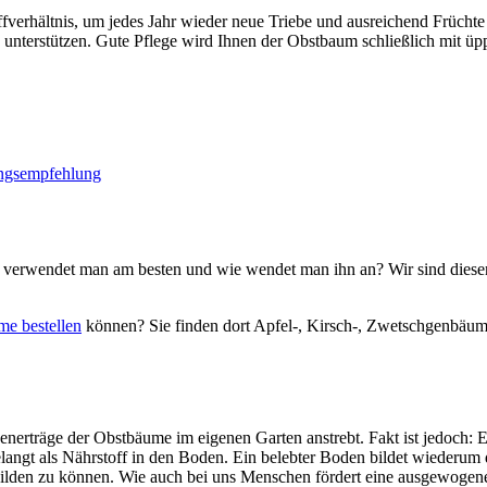
rhältnis, um jedes Jahr wieder neue Triebe und ausreichend Früchte 
unterstützen. Gute Pflege wird Ihnen der Obstbaum schließlich mit ü
ungsempfehlung
rwendet man am besten und wie wendet man ihn an? Wir sind diesen 
e bestellen
können? Sie finden dort Apfel-, Kirsch-, Zwetschgenbäu
nerträge der Obstbäume im eigenen Garten anstrebt. Fakt ist jedoch: Ei
 gelangt als Nährstoff in den Boden. Ein belebter Boden bildet wiederu
sbilden zu können. Wie auch bei uns Menschen fördert eine ausgewogene