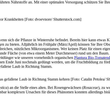
rten Nährstoffe an. Mit einer optimalen Versorgung schützen Sie Ihre 
vor Krankheiten [Foto: dvoevnore/ Shutterstock.com]
n sich die Pflanze in Winterruhe befindet. Bereits hier kann etwas
 zu bieten. Alljährlich im Frühjahr (März/April) können Sie Ihre Ob
zahlreichen, nützlichen Mikroorganismen. Wer keinen Platz für einen 
runde Fläche (von etwa einem Meter Durchmesser) rund um den Baum. U
itdünger wie unseren vornehmlich organischen
Plantura Bio-Tomaten
 Ende Juni nochmals gedüngt werden, um die Fruchtbildung zu fördern
efallene Laub in Richtung Stamm.
s gefallene Laub in Richtung Stamm kehren [Foto: Catalin Petolea/ Sh
stica
) an die Stelle eines alten. Bei Rosengewächsen (
Rosaceae
), zu w
enbar komplexen Ursachen für dieses Phänomen konnten allerdings bisla