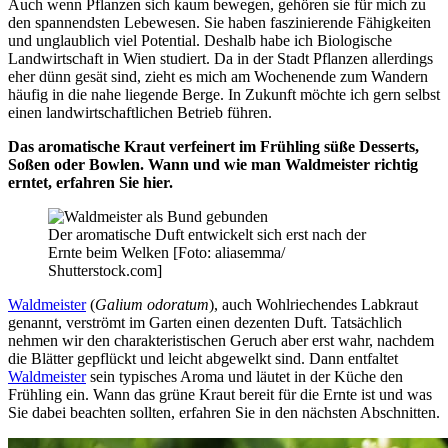
Auch wenn Pflanzen sich kaum bewegen, gehören sie für mich zu
den spannendsten Lebewesen. Sie haben faszinierende Fähigkeiten
und unglaublich viel Potential. Deshalb habe ich Biologische
Landwirtschaft in Wien studiert. Da in der Stadt Pflanzen allerdings
eher dünn gesät sind, zieht es mich am Wochenende zum Wandern
häufig in die nahe liegende Berge. In Zukunft möchte ich gern selbst
einen landwirtschaftlichen Betrieb führen.
Das aromatische Kraut verfeinert im Frühling süße Desserts,
Soßen oder Bowlen. Wann und wie man Waldmeister richtig
erntet, erfahren Sie hier.
Der aromatische Duft entwickelt sich erst nach der
Ernte beim Welken [Foto: aliasemma/
Shutterstock.com]
Waldmeister
(
Galium odoratum
), auch Wohlriechendes Labkraut
genannt, verströmt im Garten einen dezenten Duft. Tatsächlich
nehmen wir den charakteristischen Geruch aber erst wahr, nachdem
die Blätter gepflückt und leicht abgewelkt sind. Dann entfaltet
Waldmeister
sein typisches Aroma und läutet in der Küche den
Frühling ein. Wann das grüne Kraut bereit für die Ernte ist und was
Sie dabei beachten sollten, erfahren Sie in den nächsten Abschnitten.