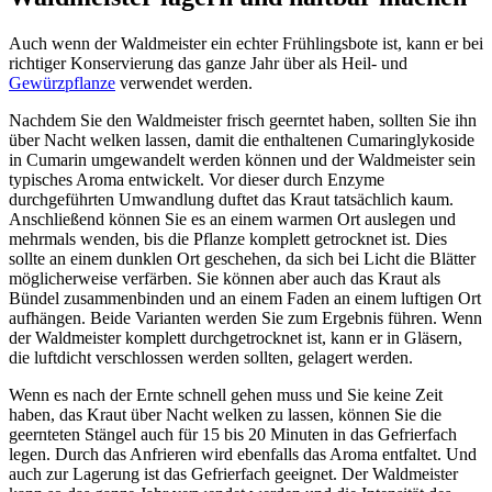
Auch wenn der Waldmeister ein echter Frühlingsbote ist, kann er bei
richtiger Konservierung das ganze Jahr über als Heil- und
Gewürzpflanze
verwendet werden.
Nachdem Sie den Waldmeister frisch geerntet haben, sollten Sie ihn
über Nacht welken lassen, damit die enthaltenen Cumaringlykoside
in Cumarin umgewandelt werden können und der Waldmeister sein
typisches Aroma entwickelt. Vor dieser durch Enzyme
durchgeführten Umwandlung duftet das Kraut tatsächlich kaum.
Anschließend können Sie es an einem warmen Ort auslegen und
mehrmals wenden, bis die Pflanze komplett getrocknet ist. Dies
sollte an einem dunklen Ort geschehen, da sich bei Licht die Blätter
möglicherweise verfärben. Sie können aber auch das Kraut als
Bündel zusammenbinden und an einem Faden an einem luftigen Ort
aufhängen. Beide Varianten werden Sie zum Ergebnis führen. Wenn
der Waldmeister komplett durchgetrocknet ist, kann er in Gläsern,
die luftdicht verschlossen werden sollten, gelagert werden.
Wenn es nach der Ernte schnell gehen muss und Sie keine Zeit
haben, das Kraut über Nacht welken zu lassen, können Sie die
geernteten Stängel auch für 15 bis 20 Minuten in das Gefrierfach
legen. Durch das Anfrieren wird ebenfalls das Aroma entfaltet. Und
auch zur Lagerung ist das Gefrierfach geeignet. Der Waldmeister