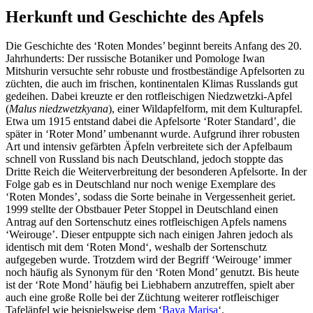
Herkunft und Geschichte des Apfels
Die Geschichte des ‘Roten Mondes’ beginnt bereits Anfang des 20.
Jahrhunderts: Der russische Botaniker und Pomologe Iwan
Mitshurin versuchte sehr robuste und frostbeständige Apfelsorten zu
züchten, die auch im frischen, kontinentalen Klimas Russlands gut
gedeihen. Dabei kreuzte er den rotfleischigen Niedzwetzki-Apfel
(
Malus niedzwetzkyana
), einer Wildapfelform, mit dem Kulturapfel.
Etwa um 1915 entstand dabei die Apfelsorte ‘Roter Standard’, die
später in ‘Roter Mond’ umbenannt wurde. Aufgrund ihrer robusten
Art und intensiv gefärbten Äpfeln verbreitete sich der Apfelbaum
schnell von Russland bis nach Deutschland, jedoch stoppte das
Dritte Reich die Weiterverbreitung der besonderen Apfelsorte. In der
Folge gab es in Deutschland nur noch wenige Exemplare des
‘Roten Mondes’, sodass die Sorte beinahe in Vergessenheit geriet.
1999 stellte der Obstbauer Peter Stoppel in Deutschland einen
Antrag auf den Sortenschutz eines rotfleischigen Apfels namens
‘Weirouge’. Dieser entpuppte sich nach einigen Jahren jedoch als
identisch mit dem ‘Roten Mond‘, weshalb der Sortenschutz
aufgegeben wurde. Trotzdem wird der Begriff ‘Weirouge’ immer
noch häufig als Synonym für den ‘Roten Mond’ genutzt. Bis heute
ist der ‘Rote Mond’ häufig bei Liebhabern anzutreffen, spielt aber
auch eine große Rolle bei der Züchtung weiterer rotfleischiger
Tafeläpfel wie beispielsweise dem ‘
Baya Marisa
‘.