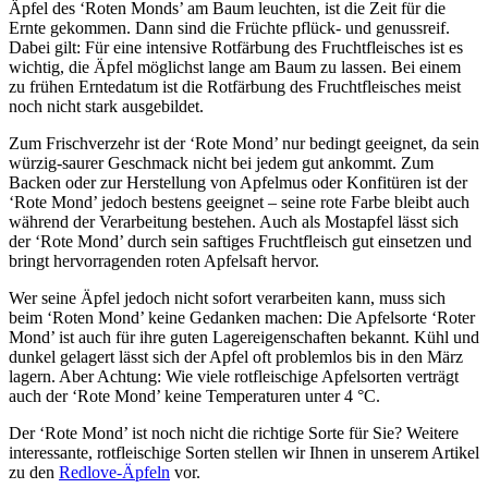
Äpfel des ‘Roten Monds’ am Baum leuchten, ist die Zeit für die
Ernte gekommen. Dann sind die Früchte pflück- und genussreif.
Dabei gilt: Für eine intensive Rotfärbung des Fruchtfleisches ist es
wichtig, die Äpfel möglichst lange am Baum zu lassen. Bei einem
zu frühen Erntedatum ist die Rotfärbung des Fruchtfleisches meist
noch nicht stark ausgebildet.
Zum Frischverzehr ist der ‘Rote Mond’ nur bedingt geeignet, da sein
würzig-saurer Geschmack nicht bei jedem gut ankommt. Zum
Backen oder zur Herstellung von Apfelmus oder Konfitüren ist der
‘Rote Mond’ jedoch bestens geeignet – seine rote Farbe bleibt auch
während der Verarbeitung bestehen. Auch als Mostapfel lässt sich
der ‘Rote Mond’ durch sein saftiges Fruchtfleisch gut einsetzen und
bringt hervorragenden roten Apfelsaft hervor.
Wer seine Äpfel jedoch nicht sofort verarbeiten kann, muss sich
beim ‘Roten Mond’ keine Gedanken machen: Die Apfelsorte ‘Roter
Mond’ ist auch für ihre guten Lagereigenschaften bekannt. Kühl und
dunkel gelagert lässt sich der Apfel oft problemlos bis in den März
lagern. Aber Achtung: Wie viele rotfleischige Apfelsorten verträgt
auch der ‘Rote Mond’ keine Temperaturen unter 4 °C.
Der ‘Rote Mond’ ist noch nicht die richtige Sorte für Sie? Weitere
interessante, rotfleischige Sorten stellen wir Ihnen in unserem Artikel
zu den
Redlove-Äpfeln
vor.