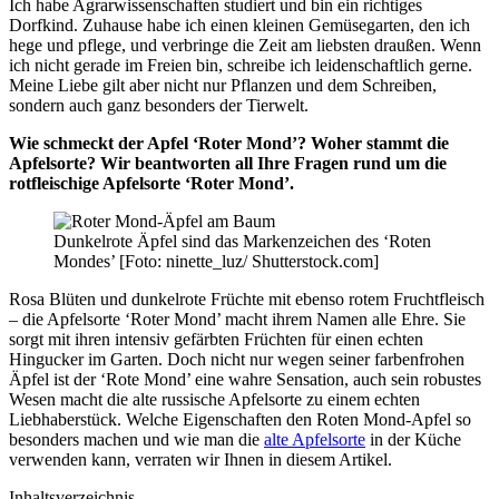
Ich habe Agrarwissenschaften studiert und bin ein richtiges
Dorfkind. Zuhause habe ich einen kleinen Gemüsegarten, den ich
hege und pflege, und verbringe die Zeit am liebsten draußen. Wenn
ich nicht gerade im Freien bin, schreibe ich leidenschaftlich gerne.
Meine Liebe gilt aber nicht nur Pflanzen und dem Schreiben,
sondern auch ganz besonders der Tierwelt.
Wie schmeckt der Apfel ‘Roter Mond’? Woher stammt die
Apfelsorte? Wir beantworten all Ihre Fragen rund um die
rotfleischige Apfelsorte ‘Roter Mond’.
Dunkelrote Äpfel sind das Markenzeichen des ‘Roten
Mondes’ [Foto: ninette_luz/ Shutterstock.com]
Rosa Blüten und dunkelrote Früchte mit ebenso rotem Fruchtfleisch
– die Apfelsorte ‘Roter Mond’ macht ihrem Namen alle Ehre. Sie
sorgt mit ihren intensiv gefärbten Früchten für einen echten
Hingucker im Garten. Doch nicht nur wegen seiner farbenfrohen
Äpfel ist der ‘Rote Mond’ eine wahre Sensation, auch sein robustes
Wesen macht die alte russische Apfelsorte zu einem echten
Liebhaberstück. Welche Eigenschaften den Roten Mond-Apfel so
besonders machen und wie man die
alte Apfelsorte
in der Küche
verwenden kann, verraten wir Ihnen in diesem Artikel.
Inhaltsverzeichnis