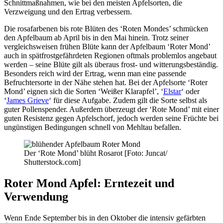
Schnittmaßnahmen, wie bei den meisten Apfelsorten, die
Verzweigung und den Ertrag verbessern.
Die rosafarbenen bis rote Blüten des ‘Roten Mondes’ schmücken
den Apfelbaum ab April bis in den Mai hinein. Trotz seiner
vergleichsweisen frühen Blüte kann der Apfelbaum ‘Roter Mond’
auch in spätfrostgefährdeten Regionen oftmals problemlos angebaut
werden – seine Blüte gilt als überaus frost- und witterungsbeständig.
Besonders reich wird der Ertrag, wenn man eine passende
Befruchtersorte in der Nähe stehen hat. Bei der Apfelsorte ‘Roter
Mond’ eignen sich die Sorten ‘Weißer Klarapfel’, ‘
Elstar
‘ oder
‘
James Grieve
‘ für diese Aufgabe. Zudem gilt die Sorte selbst als
guter Pollenspender. Außerdem überzeugt der ‘Rote Mond’ mit einer
guten Resistenz gegen Apfelschorf, jedoch werden seine Früchte bei
ungünstigen Bedingungen schnell von Mehltau befallen.
Der ‘Rote Mond’ blüht Rosarot [Foto: Juncat/
Shutterstock.com]
Roter Mond Apfel: Erntezeit und
Verwendung
Wenn Ende September bis in den Oktober die intensiv gefärbten