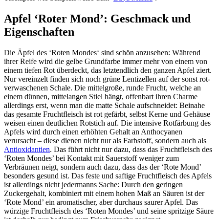
Apfel ‘Roter Mond’: Geschmack und
Eigenschaften
Die Äpfel des ‘Roten Mondes‘ sind schön anzusehen: Während
ihrer Reife wird die gelbe Grundfarbe immer mehr von einem von
einem tiefen Rot überdeckt, das letztendlich den ganzen Apfel ziert.
Nur vereinzelt finden sich noch grüne Lentizellen auf der sonst rot-
verwaschenen Schale. Die mittelgroße, runde Frucht, welche an
einem dünnen, mittelangen Stiel hängt, offenbart ihren Charme
allerdings erst, wenn man die matte Schale aufschneidet: Beinahe
das gesamte Fruchtfleisch ist rot gefärbt, selbst Kerne und Gehäuse
weisen einen deutlichen Rotstich auf. Die intensive Rotfärbung des
Apfels wird durch einen erhöhten Gehalt an Anthocyanen
verursacht – diese dienen nicht nur als Farbstoff, sondern auch als
Antioxidantien
. Das führt nicht nur dazu, dass das Fruchtfleisch des
‘Roten Mondes’ bei Kontakt mit Sauerstoff weniger zum
Verbräunen neigt, sondern auch dazu, dass das der ‘Rote Mond’
besonders gesund ist. Das feste und saftige Fruchtfleisch des Apfels
ist allerdings nicht jedermanns Sache: Durch den geringen
Zuckergehalt, kombiniert mit einem hohen Maß an Säuren ist der
‘Rote Mond’ ein aromatischer, aber durchaus saurer Apfel. Das
würzige Fruchtfleisch des ‘Roten Mondes’ und seine spritzige Säure