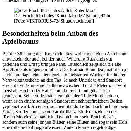
ist deshalb nur bedingt zum Frischverzehr geeignet.
Das Fruchtfleisch des ‘Roten Mondes’ ist rot gefärbt
[Foto: VIKTORIUS-73/ Shutterstock.com]
Besonderheiten beim Anbau des
Apfelbaums
Bei der Züchtung des ‘Roten Mondes’ wollte man einen Apfelbaum
entwickeln, der auch bei der rauen Witterung Russlands gut
gedeihen und Ertrag bringen kann. Tatsächlich zeigt sich die alte
Apfelsorte als ungemein robust: Der kräftige Baum legt, natürlich je
nach Unterlage, einen tendenziell mittelstarken Wuchs mit mittlerer
Verzweigungsdichte an den Tag. Je nach Unterlage und Standort
erreicht der Baum eine Endhöhe zwischen 3 und 5 Metern. Er wird
meist als Hoch- oder Halbstamm kultiviert und gilt als sehr
genügsam. Seine volle Pracht entfaltet der ‘Rote Mond’ jedoch,
wenn er an einem sonnigen Standort mit nährstoffreichem Boden
gepflanzt wird. An einem solchen Standort erhöht sich nicht nur sein
Ertrag, sondern auch seine Farbbrillianz. Ein Kennzeichen des
‘Roten Mondes’ ist nämlich, dass nicht nur sein Fruchtfleisch,
sondern auch seine jungen Blätter, seine Blüten und sogar sein Holz
eine rötliche Färbung aufweisen. Zudem können regelmäßige