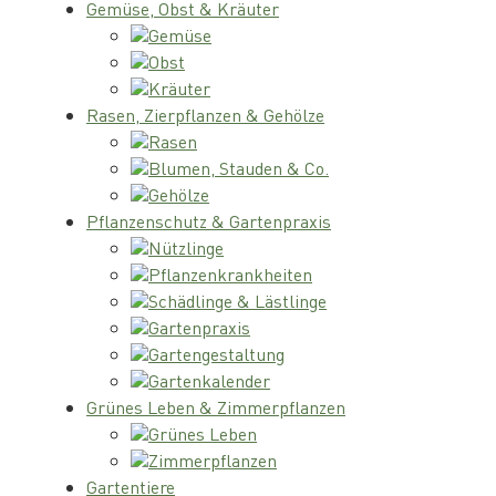
Gemüse, Obst & Kräuter
Gemüse
Obst
Kräuter
Rasen, Zierpflanzen & Gehölze
Rasen
Blumen, Stauden & Co.
Gehölze
Pflanzenschutz & Gartenpraxis
Nützlinge
Pflanzenkrankheiten
Schädlinge & Lästlinge
Gartenpraxis
Gartengestaltung
Gartenkalender
Grünes Leben & Zimmerpflanzen
Grünes Leben
Zimmerpflanzen
Gartentiere