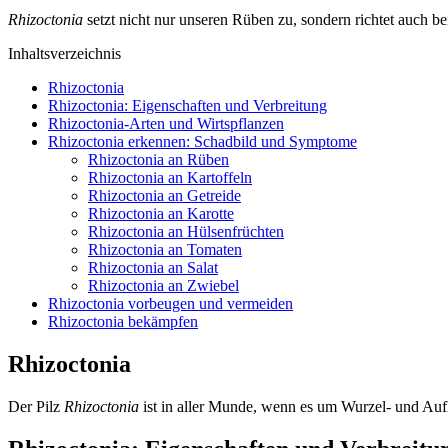
Rhizoctonia
setzt nicht nur unseren Rüben zu, sondern richtet auch be
Inhaltsverzeichnis
Rhizoctonia
Rhizoctonia: Eigenschaften und Verbreitung
Rhizoctonia-Arten und Wirtspflanzen
Rhizoctonia erkennen: Schadbild und Symptome
Rhizoctonia an Rüben
Rhizoctonia an Kartoffeln
Rhizoctonia an Getreide
Rhizoctonia an Karotte
Rhizoctonia an Hülsenfrüchten
Rhizoctonia an Tomaten
Rhizoctonia an Salat
Rhizoctonia an Zwiebel
Rhizoctonia vorbeugen und vermeiden
Rhizoctonia bekämpfen
Rhizoctonia
Der Pilz
Rhizoctonia
ist in aller Munde, wenn es um Wurzel- und Auf