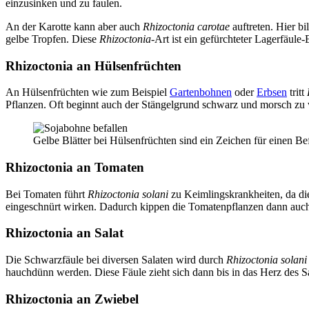
einzusinken und zu faulen.
An der Karotte kann aber auch
Rhizoctonia carotae
auftreten. Hier bi
gelbe Tropfen. Diese
Rhizoctonia
-Art ist ein gefürchteter Lagerfäule-
Rhizoctonia an Hülsenfrüchten
An Hülsenfrüchten wie zum Beispiel
Gartenbohnen
oder
Erbsen
tritt
Pflanzen. Oft beginnt auch der Stängelgrund schwarz und morsch zu
Gelbe Blätter bei Hülsenfrüchten sind ein Zeichen für einen B
Rhizoctonia an Tomaten
Bei Tomaten führt
Rhizoctonia solani
zu Keimlingskrankheiten, da die
eingeschnürt wirken. Dadurch kippen die Tomatenpflanzen dann auc
Rhizoctonia an Salat
Die Schwarzfäule bei diversen Salaten wird durch
Rhizoctonia solani
hauchdünn werden. Diese Fäule zieht sich dann bis in das Herz des S
Rhizoctonia an Zwiebel