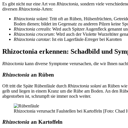
Es gibt nicht nur eine Art von
Rhizoctonia
, sondern viele verschieden
diversen
Rhizoctonia
-Arten:
Rhizoctonia solani
: Tritt oft an Rüben, Hülsenfrüchten, Getrei
Boden dienen; bildet im Gegensatz zu anderen Pilzen keine Sp
Rhizoctonia cerealis
: Wird auch Spitzer Augenfleck genannt und
Rhizoctonia
crocorum
: Wird auch der Violette Wurzeltöter gena
Rhizoctonia carotae
: Ist ein Lagerfäule-Erreger bei Karotten
Rhizoctonia erkennen: Schadbild und Sy
Rhizoctonia
kann diverse Symptome verursachen, die wir Ihnen nachfo
Rhizoctonia
an Rüben
Oft tritt die Späte Rübenfäule durch
Rhizoctonia solani
an Rüben wi
gelb und liegen in einem Kranz um die Rübe am Boden. An den Rüben
abgestorben ist, schrumpft sie immer noch weiter.
Rhizoctonia verursacht Faulstellen bei Kartoffeln [Foto: Chad
Rhizoctonia
an Kartoffeln