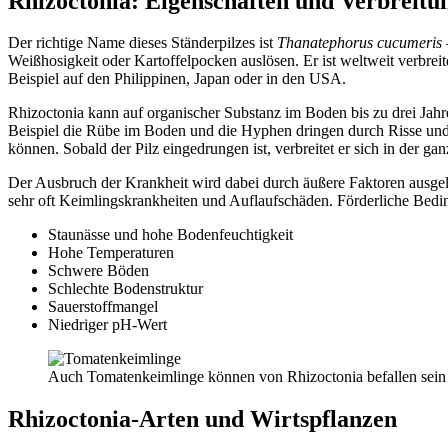
Rhizoctonia: Eigenschaften und Verbreitu
Der richtige Name dieses Ständerpilzes ist
Thanatephorus cucumeris
Weißhosigkeit oder Kartoffelpocken auslösen. Er ist weltweit verbrei
Beispiel auf den Philippinen, Japan oder in den USA.
Rhizoctonia kann auf organischer Substanz im Boden bis zu drei Jah
Beispiel die Rübe im Boden und die Hyphen dringen durch Risse und V
können. Sobald der Pilz eingedrungen ist, verbreitet er sich in der ga
Der Ausbruch der Krankheit wird dabei durch äußere Faktoren ausgel
sehr oft Keimlingskrankheiten und Auflaufschäden. Förderliche Bedi
Staunässe und hohe Bodenfeuchtigkeit
Hohe Temperaturen
Schwere Böden
Schlechte Bodenstruktur
Sauerstoffmangel
Niedriger pH-Wert
Auch Tomatenkeimlinge können von Rhizoctonia befallen sein 
Rhizoctonia-Arten und Wirtspflanzen