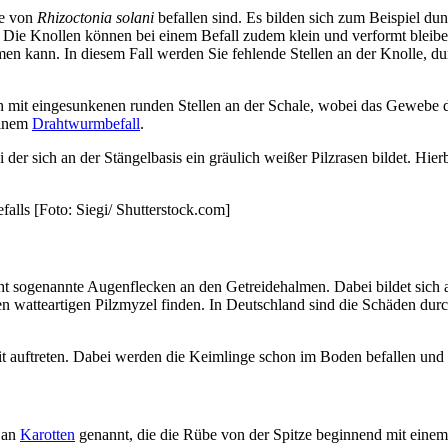
ie von
Rhizoctonia solani
befallen sind. Es bilden sich zum Beispiel du
. Die Knollen können bei einem Befall zudem klein und verformt bleibe
men kann. In diesem Fall werden Sie fehlende Stellen an der Knolle, d
h mit eingesunkenen runden Stellen an der Schale, wobei das Gewebe 
einem
Drahtwurmbefall
.
der sich an der Stängelbasis ein gräulich weißer Pilzrasen bildet. Hier
alls [Foto: Siegi/ Shutterstock.com]
t sogenannte Augenflecken an den Getreidehalmen. Dabei bildet sich a
watteartigen Pilzmyzel finden. In Deutschland sind die Schäden durch d
it auftreten. Dabei werden die Keimlinge schon im Boden befallen un
 an
Karotten
genannt, die die Rübe von der Spitze beginnend mit einem vi