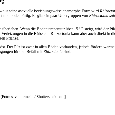
ng
– nur seine asexuelle beziehungsweise anamorphe Form wird
Rhizocto
tet und bodenbürtig. Es gibt ein paar Untergruppen von
Rhizoctonia
sol
re überleben. Wenn die Bodentemperatur über 15 °C steigt, wird der P
erletzungen in die Rübe ein. Rhizoctonia kann aber auch direkt in di
nzen Pflanze.
öst. Der Pilz ist zwar in allen Böden vorhanden, jedoch fördern warm
ngungen für den Befall mit
Rhizoctonia
sind:
[Foto: savantermedia/ Shutterstock.com]