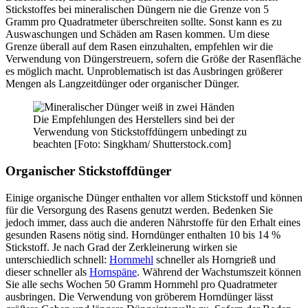
Stickstoffes bei mineralischen Düngern nie die Grenze von 5
Gramm pro Quadratmeter überschreiten sollte. Sonst kann es zu
Auswaschungen und Schäden am Rasen kommen. Um diese
Grenze überall auf dem Rasen einzuhalten, empfehlen wir die
Verwendung von Düngerstreuern, sofern die Größe der Rasenfläche
es möglich macht. Unproblematisch ist das Ausbringen größerer
Mengen als Langzeitdünger oder organischer Dünger.
Die Empfehlungen des Herstellers sind bei der
Verwendung von Stickstoffdüngern unbedingt zu
beachten [Foto: Singkham/ Shutterstock.com]
Organischer Stickstoffdünger
Einige organische Dünger enthalten vor allem Stickstoff und können
für die Versorgung des Rasens genutzt werden. Bedenken Sie
jedoch immer, dass auch die anderen Nährstoffe für den Erhalt eines
gesunden Rasens nötig sind. Horndünger enthalten 10 bis 14 %
Stickstoff. Je nach Grad der Zerkleinerung wirken sie
unterschiedlich schnell:
Hornmehl
schneller als Horngrieß und
dieser schneller als
Hornspäne
. Während der Wachstumszeit können
Sie alle sechs Wochen 50 Gramm Hornmehl pro Quadratmeter
ausbringen. Die Verwendung von gröberem Horndünger lässt