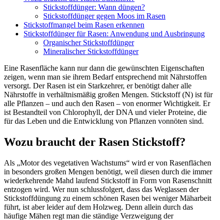
Stickstoffdünger: Wann düngen?
Stickstoffdünger gegen Moos im Rasen
Stickstoffmangel beim Rasen erkennen
Stickstoffdünger für Rasen: Anwendung und Ausbringung
Organischer Stickstoffdünger
Mineralischer Stickstoffdünger
Eine Rasenfläche kann nur dann die gewünschten Eigenschaften
zeigen, wenn man sie ihrem Bedarf entsprechend mit Nährstoffen
versorgt. Der Rasen ist ein Starkzehrer, er benötigt daher alle
Nährstoffe in verhältnismäßig großen Mengen. Stickstoff (N) ist für
alle Pflanzen – und auch den Rasen – von enormer Wichtigkeit. Er
ist Bestandteil von Chlorophyll, der DNA und vieler Proteine, die
für das Leben und die Entwicklung von Pflanzen vonnöten sind.
Wozu braucht der Rasen Stickstoff?
Als „Motor des vegetativen Wachstums“ wird er von Rasenflächen
in besonders großen Mengen benötigt, weil diesen durch die immer
wiederkehrende Mahd laufend Stickstoff in Form von Rasenschnitt
entzogen wird. Wer nun schlussfolgert, dass das Weglassen der
Stickstoffdüngung zu einem schönen Rasen bei weniger Mäharbeit
führt, ist aber leider auf dem Holzweg. Denn allein durch das
häufige Mähen regt man die ständige Verzweigung der