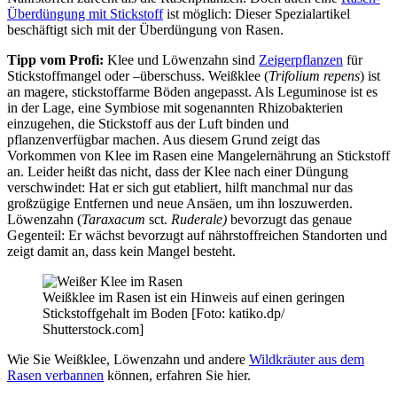
Überdüngung mit Stickstoff
ist möglich: Dieser Spezialartikel
beschäftigt sich mit der Überdüngung von Rasen.
Tipp vom Profi:
Klee und Löwenzahn sind
Zeigerpflanzen
für
Stickstoffmangel oder –überschuss. Weißklee (
Trifolium repens
) ist
an magere, stickstoffarme Böden angepasst. Als Leguminose ist es
in der Lage, eine Symbiose mit sogenannten Rhizobakterien
einzugehen, die Stickstoff aus der Luft binden und
pflanzenverfügbar machen. Aus diesem Grund zeigt das
Vorkommen von Klee im Rasen eine Mangelernährung an Stickstoff
an. Leider heißt das nicht, dass der Klee nach einer Düngung
verschwindet: Hat er sich gut etabliert, hilft manchmal nur das
großzügige Entfernen und neue Ansäen, um ihn loszuwerden.
Löwenzahn (
Taraxacum
sct.
Ruderale)
bevorzugt das genaue
Gegenteil: Er wächst bevorzugt auf nährstoffreichen Standorten und
zeigt damit an, dass kein Mangel besteht.
Weißklee im Rasen ist ein Hinweis auf einen geringen
Stickstoffgehalt im Boden [Foto: katiko.dp/
Shutterstock.com]
Wie Sie Weißklee, Löwenzahn und andere
Wildkräuter aus dem
Rasen verbannen
können, erfahren Sie hier.