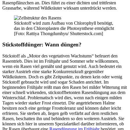
Rasenpflänzchen an. Dies führt zu einer dichten und trittfesten
Grasnarbe, während Wildkräuter wirksam unterdrückt werden.
Stickstoff wird zum Aufbau von Chlorophyll benötigt,
das in den Chloroplasten die Photosynthese ermöglicht
[Foto: Rattiya Thongdumhyu/ Shutterstock.com]
Stickstoffdünger: Wann düngen?
Stickstoff als „Motor des vegetativen Wachstums“ befeuert den
Rasentrieb. Dies ist im Frühjahr und Sommer sehr willkommen,
wenn ein Rasen viel gemäht und genutzt wird. Auch bedeutet ein
starker Austrieb eine starke Konkurrenzkraft gegenüber
Wildkräutern. Doch es gibt Zeitpunkte, zu denen kein oder wenig
Stickstoff gebraucht wird und sogar Schaden anrichtet. Im
beginnenden Frühjahr reißt man den Rasen bei milder Witterung mit
einer schnell wirkenden, stickstoffbetonten Rasendüngung aus dem
Winterschlaf. Problematisch wird dies, wenn nach einigen milden
Tagen wieder starker Frost einsetzt. Die angetriebenen Halme
besitzen noch eine geringe Frosttoleranz und können daher leicht
erfrieren. Sie sterben ab, liegen gelb verfärbt auf dem restlichen
Rasen, beschatten ihn und behindern so den weiteren Austrieb. Sie
können sich hier in unserem Spezialartikel darüber informieren, ob
Ihr Rasen überhaupt eine
Rasendüngung im Frühjahr
benötigt, um