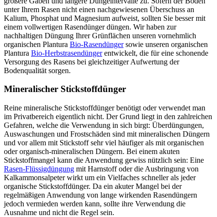
größere Gaben und längere Düngeintervalle zu. Sofern der Boden
unter Ihrem Rasen nicht einen nachgewiesenen Überschuss an
Kalium, Phosphat und Magnesium aufweist, sollten Sie besser mit
einem vollwertigen Rasendünger düngen. Wir haben zur
nachhaltigen Düngung Ihrer Grünflächen unseren vornehmlich
organischen Plantura
Bio-Rasendünger
sowie unseren organischen
Plantura
Bio-Herbstrasendünger
entwickelt, die für eine schonende
Versorgung des Rasens bei gleichzeitiger Aufwertung der
Bodenqualität sorgen.
Mineralischer Stickstoffdünger
Reine mineralische Stickstoffdünger benötigt oder verwendet man
im Privatbereich eigentlich nicht. Der Grund liegt in den zahlreichen
Gefahren, welche die Verwendung in sich birgt: Überdüngungen,
Auswaschungen und Frostschäden sind mit mineralischen Düngern
und vor allem mit Stickstoff sehr viel häufiger als mit organischen
oder organisch-mineralischen Düngern. Bei einem akuten
Stickstoffmangel kann die Anwendung gewiss nützlich sein: Eine
Rasen-Flüssigdüngung
mit Harnstoff oder die Ausbringung von
Kalkammonsalpeter wirkt um ein Vielfaches schneller als jeder
organische Stickstoffdünger. Da ein akuter Mangel bei der
regelmäßigen Anwendung von lange wirkenden Rasendüngern
jedoch vermieden werden kann, sollte ihre Verwendung die
Ausnahme und nicht die Regel sein.