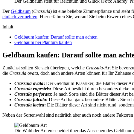
Der Geldbaum steht für Reichtum und Glück [Foto: Andrey_Nik
Der
Geldbaum
(
Crassula
) ist eine beliebte Zimmerpflanze und steht 
einfach vermehren
. Hier erfahren Sie, worauf Sie beim Erwerb eines
Inhalt
Geldbaum kaufen: Darauf sollte man achten
Geldbaum bei Plantura kaufen
Geldbaum kaufen: Darauf sollte man acht
Zunächst sollten Sie sich überlegen, welche
Crassula
-Art Sie bevorz
die
Crassula ovata
, doch auch andere Arten können für Ihr Zuhause o
Crassula ovata
:
Der Geldbaum-Klassiker; die Blätter dieser Ar
Crassula rupestris
:
Diese Art besticht durch besonders dicke un
Crassula perforata
:
Je nach Sorte sind die Blätter dieser Art b
Crassula falcata
:
Diese Art hat ganz besondere Blätter: Sie sc
Crassula lactea
:
Die Blätter dieser Art sind nicht rund, sondern
Neben der Sortenwahl sind natürlich aber auch noch andere Faktoren
Die Wahl der Art entscheidet über das Aussehen des Geldbaum