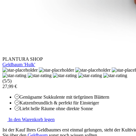
PLANTURA SHOP
Geldbaum 'Hulk'
(5/5)
27,99 €
Genügsame Sukkulente mit tiefgrünen Blättern
Katzenfreundlich & perfekt für Einsteiger
Liebt helle Räume ohne direkte Sonne
In den Warenkorb legen
Ist der Kauf Ihres Geldbaumes erst einmal gelungen, steht der Kultiv
Sie über den
Geldbaum
sonst noch wissen sollten.