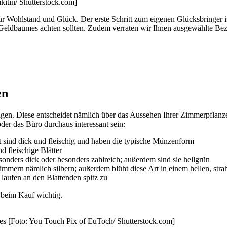
itin/ Shutterstock.com]
für Wohlstand und Glück. Der erste Schritt zum eigenen Glücksbringer i
 Geldbaumes achten sollten. Zudem verraten wir Ihnen ausgewählte Bez
en
ugen. Diese entscheidet nämlich über das Aussehen Ihrer Zimmerpflanze
der das Büro durchaus interessant sein:
t sind dick und fleischig und haben die typische Münzenform
d fleischige Blätter
esonders dick oder besonders zahlreich; außerdem sind sie hellgrün
himmern nämlich silbern; außerdem blüht diese Art in einem hellen, str
 laufen an den Blattenden spitz zu
 beim Kauf wichtig.
es [Foto: You Touch Pix of EuToch/ Shutterstock.com]