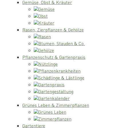
Gemüse, Obst & Kräuter
Gemüse
Obst
Kräuter
Rasen, Zierpflanzen & Gehölze
Rasen
Blumen, Stauden & Co.
Gehölze
Pflanzenschutz & Gartenpraxis
Nützlinge
Pflanzenkrankheiten
Schädlinge & Lästlinge
Gartenpraxis
Gartengestaltung
Gartenkalender
Grünes Leben & Zimmerpflanzen
Grünes Leben
Zimmerpflanzen
Gartentiere