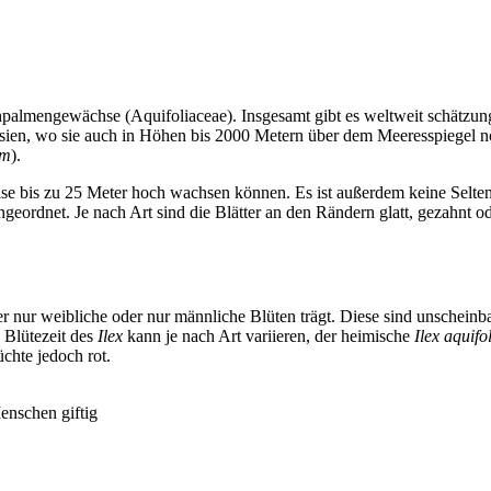
techpalmengewächse (Aquifoliaceae). Insgesamt gibt es weltweit schät
tasien, wo sie auch in Höhen bis 2000 Metern über dem Meeresspiegel n
um
).
se bis zu 25 Meter hoch wachsen können. Es ist außerdem keine Selte
ngeordnet. Je nach Art sind die Blätter an den Rändern glatt, gezahnt o
 nur weibliche oder nur männliche Blüten trägt. Diese sind unscheinba
e Blütezeit des
Ilex
kann je nach Art variieren, der heimische
Ilex aquifo
chte jedoch rot.
enschen giftig