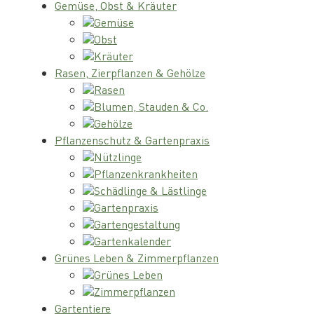
Gemüse, Obst & Kräuter
Gemüse
Obst
Kräuter
Rasen, Zierpflanzen & Gehölze
Rasen
Blumen, Stauden & Co.
Gehölze
Pflanzenschutz & Gartenpraxis
Nützlinge
Pflanzenkrankheiten
Schädlinge & Lästlinge
Gartenpraxis
Gartengestaltung
Gartenkalender
Grünes Leben & Zimmerpflanzen
Grünes Leben
Zimmerpflanzen
Gartentiere