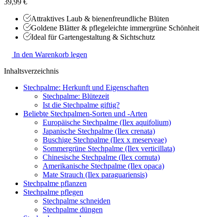
39,99 €
Attraktives Laub & bienenfreundliche Blüten
Goldene Blätter & pflegeleichte immergrüne Schönheit
Ideal für Gartengestaltung & Sichtschutz
In den Warenkorb legen
Inhaltsverzeichnis
Stechpalme: Herkunft und Eigenschaften
Stechpalme: Blütezeit
Ist die Stechpalme giftig?
Beliebte Stechpalmen-Sorten und -Arten
Europäische Stechpalme (Ilex aquifolium)
Japanische Stechpalme (Ilex crenata)
Buschige Stechpalme (Ilex x meserveae)
Sommergrüne Stechpalme (Ilex verticillata)
Chinesische Stechpalme (Ilex cornuta)
Amerikanische Stechpalme (Ilex opaca)
Mate Strauch (Ilex paraguariensis)
Stechpalme pflanzen
Stechpalme pflegen
Stechpalme schneiden
Stechpalme düngen