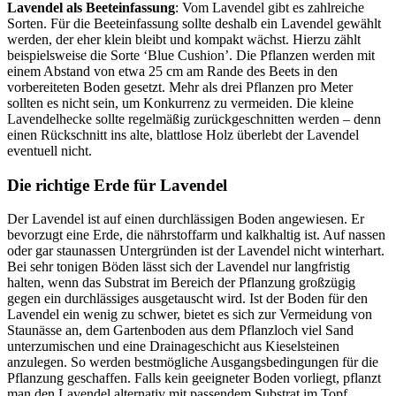
Lavendel als Beeteinfassung
: Vom Lavendel gibt es zahlreiche
Sorten. Für die Beeteinfassung sollte deshalb ein Lavendel gewählt
werden, der eher klein bleibt und kompakt wächst. Hierzu zählt
beispielsweise die Sorte ‘Blue Cushion’. Die Pflanzen werden mit
einem Abstand von etwa 25 cm am Rande des Beets in den
vorbereiteten Boden gesetzt. Mehr als drei Pflanzen pro Meter
sollten es nicht sein, um Konkurrenz zu vermeiden. Die kleine
Lavendelhecke sollte regelmäßig zurückgeschnitten werden – denn
einen Rückschnitt ins alte, blattlose Holz überlebt der Lavendel
eventuell nicht.
Die richtige Erde für Lavendel
Der Lavendel ist auf einen durchlässigen Boden angewiesen. Er
bevorzugt eine Erde, die nährstoffarm und kalkhaltig ist. Auf nassen
oder gar staunassen Untergründen ist der Lavendel nicht winterhart.
Bei sehr tonigen Böden lässt sich der Lavendel nur langfristig
halten, wenn das Substrat im Bereich der Pflanzung großzügig
gegen ein durchlässiges ausgetauscht wird. Ist der Boden für den
Lavendel ein wenig zu schwer, bietet es sich zur Vermeidung von
Staunässe an, dem Gartenboden aus dem Pflanzloch viel Sand
unterzumischen und eine Drainageschicht aus Kieselsteinen
anzulegen. So werden bestmögliche Ausgangsbedingungen für die
Pflanzung geschaffen. Falls kein geeigneter Boden vorliegt, pflanzt
man den Lavendel alternativ mit passendem Substrat im Topf,