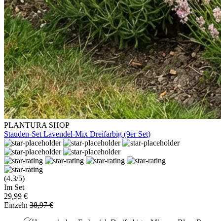
PLANTURA SHOP
Stauden-Set Lavendel-Mix Dreifarbig (9er Set)
(4.3/5)
Im Set
29,99 €
Einzeln
38,97 €