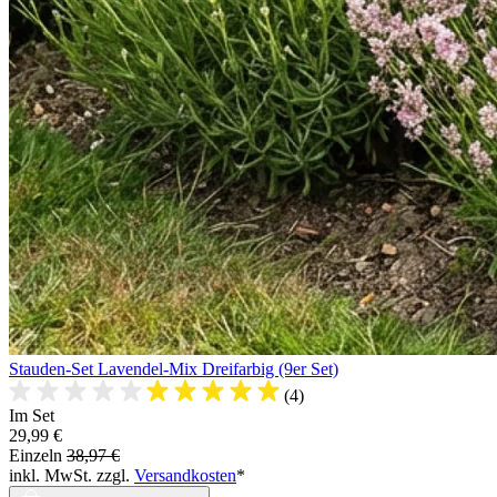
Stauden-Set Lavendel-Mix Dreifarbig (9er Set)
(4)
Im Set
29,99 €
Einzeln
38,97 €
inkl. MwSt. zzgl.
Versandkosten
*