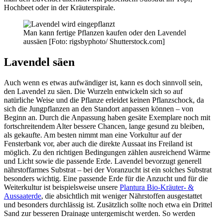
Hochbeet oder in der Kräuterspirale.
Man kann fertige Pflanzen kaufen oder den Lavendel
aussäen [Foto: rigsbyphoto/ Shutterstock.com]
Lavendel säen
Auch wenn es etwas aufwändiger ist, kann es doch sinnvoll sein,
den Lavendel zu säen. Die Wurzeln entwickeln sich so auf
natürliche Weise und die Pflanze erleidet keinen Pflanzschock, da
sich die Jungpflanzen an den Standort anpassen können – von
Beginn an. Durch die Anpassung haben gesäte Exemplare noch mit
fortschreitendem Alter bessere Chancen, lange gesund zu bleiben,
als gekaufte. Am besten nimmt man eine Vorkultur auf der
Fensterbank vor, aber auch die direkte Aussaat ins Freiland ist
möglich. Zu den richtigen Bedingungen zählen ausreichend Wärme
und Licht sowie die passende Erde. Lavendel bevorzugt generell
nährstoffarmes Substrat – bei der Voranzucht ist ein solches Substrat
besonders wichtig. Eine passende Erde für die Anzucht und für die
Weiterkultur ist beispielsweise unsere
Plantura Bio-Kräuter- &
Aussaaterde
, die absichtlich mit weniger Nährstoffen ausgestattet
und besonders durchlässig ist. Zusätzlich sollte noch etwa ein Drittel
Sand zur besseren Drainage untergemischt werden. So werden