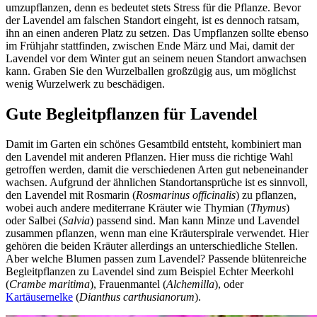
umzupflanzen, denn es bedeutet stets Stress für die Pflanze. Bevor
der Lavendel am falschen Standort eingeht, ist es dennoch ratsam,
ihn an einen anderen Platz zu setzen. Das Umpflanzen sollte ebenso
im Frühjahr stattfinden, zwischen Ende März und Mai, damit der
Lavendel vor dem Winter gut an seinem neuen Standort anwachsen
kann. Graben Sie den Wurzelballen großzügig aus, um möglichst
wenig Wurzelwerk zu beschädigen.
Gute Begleitpflanzen für Lavendel
Damit im Garten ein schönes Gesamtbild entsteht, kombiniert man
den Lavendel mit anderen Pflanzen. Hier muss die richtige Wahl
getroffen werden, damit die verschiedenen Arten gut nebeneinander
wachsen. Aufgrund der ähnlichen Standortansprüche ist es sinnvoll,
den Lavendel mit Rosmarin (
Rosmarinus officinalis
) zu pflanzen,
wobei auch andere mediterrane Kräuter wie Thymian (
Thymus
)
oder Salbei (
Salvia
) passend sind. Man kann Minze und Lavendel
zusammen pflanzen, wenn man eine Kräuterspirale verwendet. Hier
gehören die beiden Kräuter allerdings an unterschiedliche Stellen.
Aber welche Blumen passen zum Lavendel? Passende blütenreiche
Begleitpflanzen zu Lavendel sind zum Beispiel Echter Meerkohl
(
Crambe maritima
), Frauenmantel (
Alchemilla
), oder
Kartäusernelke
(
Dianthus carthusianorum
).