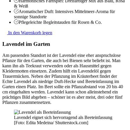
Harmonisches Farbspiel: Dreifarbiger Mix aus Blau, Rosa
& Weiß
Aromatischer Duft: Intensives Mittelmeer-Aroma für
sonnige Standorte
Pflegeleichte Begleitstauden für Rosen & Co.
In den Warenkorb legen
Lavendel im Garten
Am passenden Standort ist der Lavendel eine eher anspruchslose
Pflanze für den Garten, die auch bei Bienen sehr beliebt ist. Man
kann ihn als Teekraut verwenden oder als Hausmittel gegen
Kleidermotten einsetzen. Zudem hilft ein Lavendelöl gegen
Trauermücken. Neben der Pflanzung im Kräuterbeet findet der
Echte Lavendel als niedrige Duft-Hecke und Beeteinfassung im
Garten einen Platz. Im Beet sollte ein Pflanzabstand von 20 bis 40
cm eingehalten werden. Lavendel kann schon alleinstehend ein
prächtiges Bild abgeben – schöner ist es aber meist, drei oder fünf
Pflanzen zusammensetzen.
Lavendel eignet sich hervorragend als Beeteinfassung
[Foto: Edita Medeina/ Shutterstock.com]