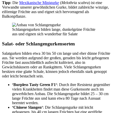
Tipp
: Die
Mexikanische Minigurke
(
Melothria scabra
) ist eine
Verwandte unserer gewöhnlichen Gurke, bildet zahlreiche winzige,
eiförmige Früchte aus und eignet sich hervorragend als
Balkonpflanze.
Schlangengurken bilden lange, dunkelgrüne Früchte
aus und eignen sich wunderbar für Salate
Salat- oder Schlangengurkensorten
Salatgurken bilden etwa 30 bis 50 cm lange und eher dünne Früchte
aus. Sie werden aufgrund der großen, geraden bis leicht gebogenen
Früchte fast ausschließlich aufrecht kultiviert, also in
Gewächshäusern oder an Rankgittern. Viele Schlangengurken
besitzen eine glatte Schale, können jedoch ebenfalls stark genoppt
oder leicht bestachelt sein.
‘Burpless Tasty Green F1‘
: Durch ihre Resistenz gegenüber
vielen Krankheiten findet man diese Gurkensorte auch im
gewerblichen Anbau. Die Schlangengurke bildet 25 – 30 cm
lange Früchte aus und kann etwa 80 Tage nach Aussaat
beerntet werden.
‘Chinese Slangen‘
: Die Schlangengurke mit leicht
gebogenen, bis 40 cm langen Früchten hat eine geriffelte