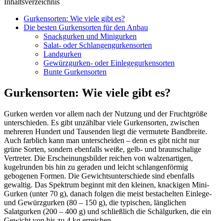
Inhaltsverzeichnis
Gurkensorten: Wie viele gibt es?
Die besten Gurkensorten für den Anbau
Snackgurken und Minigurken
Salat- oder Schlangengurkensorten
Landgurken
Gewürzgurken- oder Einlegegurkensorten
Bunte Gurkensorten
Gurkensorten: Wie viele gibt es?
Gurken werden vor allem nach der Nutzung und der Fruchtgröße
unterschieden. Es gibt unzählbar viele Gurkensorten, zwischen
mehreren Hundert und Tausenden liegt die vermutete Bandbreite.
Auch farblich kann man unterscheiden – denn es gibt nicht nur
grüne Sorten, sondern ebenfalls weiße, gelb- und braunschalige
Vertreter. Die Erscheinungsbilder reichen von walzenartigen,
kugelrunden bis hin zu geraden und leicht schlangenförmig
gebogenen Formen. Die Gewichtsunterschiede sind ebenfalls
gewaltig. Das Spektrum beginnt mit den kleinen, knackigen Mini-
Gurken (unter 70 g), danach folgen die meist bestachelten Einlege-
und Gewürzgurken (80 – 150 g), die typischen, länglichen
Salatgurken (200 – 400 g) und schließlich die Schälgurken, die ein
Gewicht von bis zu 4 kg erreichen.