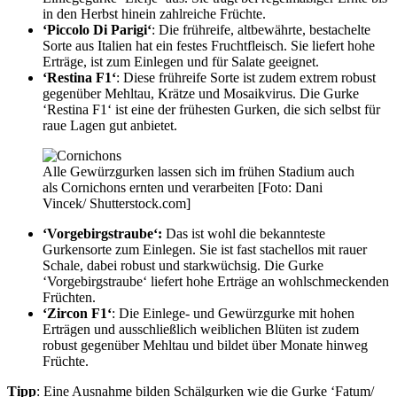
in den Herbst hinein zahlreiche Früchte.
‘Piccolo Di Parigi‘
: Die frühreife, altbewährte, bestachelte
Sorte aus Italien hat ein festes Fruchtfleisch. Sie liefert hohe
Erträge, ist zum Einlegen und für Salate geeignet.
‘Restina F1‘
: Diese frühreife Sorte ist zudem extrem robust
gegenüber Mehltau, Krätze und Mosaikvirus. Die Gurke
‘Restina F1‘ ist eine der frühesten Gurken, die sich selbst für
raue Lagen gut anbietet.
Alle Gewürzgurken lassen sich im frühen Stadium auch
als Cornichons ernten und verarbeiten [Foto: Dani
Vincek/ Shutterstock.com]
‘Vorgebirgstraube‘:
Das ist wohl die bekannteste
Gurkensorte zum Einlegen. Sie ist fast stachellos mit rauer
Schale, dabei robust und starkwüchsig. Die Gurke
‘Vorgebirgstraube‘ liefert hohe Erträge an wohlschmeckenden
Früchten.
‘Zircon F1‘
: Die Einlege- und Gewürzgurke mit hohen
Erträgen und ausschließlich weiblichen Blüten ist zudem
robust gegenüber Mehltau und bildet über Monate hinweg
Früchte.
Tipp
: Eine Ausnahme bilden Schälgurken wie die Gurke ‘Fatum/