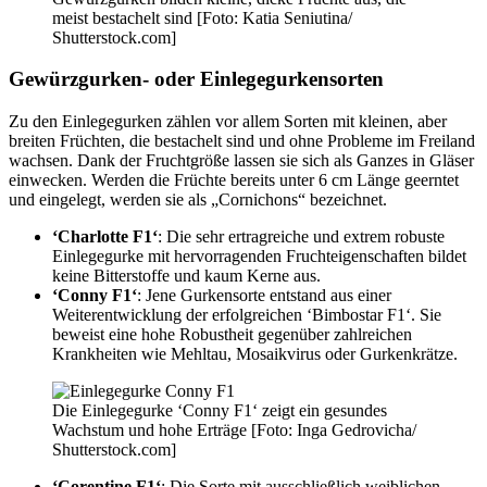
meist bestachelt sind [Foto: Katia Seniutina/
Shutterstock.com]
Gewürzgurken- oder Einlegegurkensorten
Zu den Einlegegurken zählen vor allem Sorten mit kleinen, aber
breiten Früchten, die bestachelt sind und ohne Probleme im Freiland
wachsen. Dank der Fruchtgröße lassen sie sich als Ganzes in Gläser
einwecken. Werden die Früchte bereits unter 6 cm Länge geerntet
und eingelegt, werden sie als „Cornichons“ bezeichnet.
‘Charlotte F1‘
: Die sehr ertragreiche und extrem robuste
Einlegegurke mit hervorragenden Fruchteigenschaften bildet
keine Bitterstoffe und kaum Kerne aus.
‘Conny F1‘
: Jene Gurkensorte entstand aus einer
Weiterentwicklung der erfolgreichen ‘Bimbostar F1‘. Sie
beweist eine hohe Robustheit gegenüber zahlreichen
Krankheiten wie Mehltau, Mosaikvirus oder Gurkenkrätze.
Die Einlegegurke ‘Conny F1‘ zeigt ein gesundes
Wachstum und hohe Erträge [Foto: Inga Gedrovicha/
Shutterstock.com]
‘Corentine F1‘
: Die Sorte mit ausschließlich weiblichen