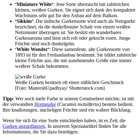
‘Miniature White‘
: Jene Sorte überrascht mit zahlreichen
kleinen, weißen Gurken. Sie eignet sich dank des kompakten
Wachstums sehr gut für den Anbau auf dem Balkon.
‘Sikkim‘
: Die indische Gurkensorte wird auch als Netzgurke
bezeichnet, da die dunkelbraune Schale von einem weißen
Netzmuster überzogen ist. Sie besitzt ein wunderbares
Gurkenaroma und lässt sich roh oder gekocht essen. Junge
Früchte sind noch dunkelgrün.
‘White Wonder‘
: Diese samenfeste, alte Gurkensorte von
1893 ist für den Freilandanbau bestimmt. Sie bildet zahlreiche
kleine Früchte aus, die mit zunehmender Größe eine immer
weißere Schale bekommen.
Weiße Gurken besitzen oft einen süßlichen Geschmack
[Foto: ManeeshUpadhyay/ Shutterstock.com]
Tipp
: Wer noch mehr Farbe in seinem Gemüsebeet möchte, ist mit
der verwandten
Horngurke
(
Cucumis metuliferus
) bestens bedient.
Ihre knallorangen, stacheligen Früchte sind ein wahrer Blickfang.
Wenn Sie sich für eine Sorte entschieden haben, ist es Zeit, die
Gurken anzupflanzen
. In unserem Spezialartikel finden Sie alle
Informationen, die Sie dazu benötigen.