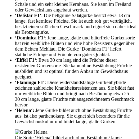
Schale und ein sehr kleines Kernhaus. Sie kann im Freiland
oder Gewächshaus angebaut werden.
‘Delistar F1‘
: Die hellgrüne Salatgurke besitzt etwa 18 cm
lange, fast kernlose Früchte. Sie ist auch roh gut verträglich,
besitzt einen süßlichen Geschmack und eignet sich daher ideal
als Brotzeitgurke.
‘Dominica F1‘
: Jene lange, glatte und bitterfreie Gurkensorte
hat rein weibliche Blüten und eine hohe Resistenz gegenüber
dem Echten Mehltau. Die Gurke ‘Dominica F1‘ liefert
stattliche Erträge und Früchte von guter Qualität.
‘Eiffel F1‘
: Etwa 30 cm lang sind die Früchte dieser
resistenten Gurkensorte. Sie kann ohne Bestäubung Früchte
ausbilden und ist optimal für den Anbau im Gewächshaus
geeignet.
‘Flamingo F1‘
: Diese widerstandsfähige Gurkenhybride
zeichnen zahlreiche Krankheitsresistenzen aus. Sie bildet fast
nur weibliche Blüten und bringt nach Bestäubung etwa 25 –
30 cm lange, glatte Früchte mit ausgezeichnetem Geschmack
hervor.
‘Helena‘:
Jene Gurke bildet auch ohne Bestäubung Früchte
aus, ist also parthenokarp. Sie eignet sich besonders für die
Gewächshauskultur und bildet lange, glatte Gurken.
Die Sorte ‘Helena‘ bildet auch ohne Bestäubung lange,