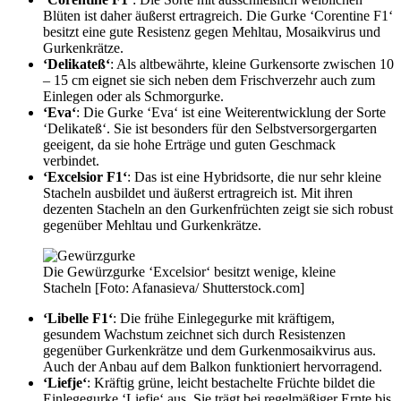
Blüten ist daher äußerst ertragreich. Die Gurke ‘Corentine F1‘
besitzt eine gute Resistenz gegen Mehltau, Mosaikvirus und
Gurkenkrätze.
‘Delikateß‘
: Als altbewährte, kleine Gurkensorte zwischen 10
– 15 cm eignet sie sich neben dem Frischverzehr auch zum
Einlegen oder als Schmorgurke.
‘Eva‘
: Die Gurke ‘Eva‘ ist eine Weiterentwicklung der Sorte
‘Delikateß‘. Sie ist besonders für den Selbstversorgergarten
geeigent, da sie hohe Erträge und guten Geschmack
verbindet.
‘Excelsior F1‘
: Das ist eine Hybridsorte, die nur sehr kleine
Stacheln ausbildet und äußerst ertragreich ist. Mit ihren
dezenten Stacheln an den Gurkenfrüchten zeigt sie sich robust
gegenüber Mehltau und Gurkenkrätze.
Die Gewürzgurke ‘Excelsior‘ besitzt wenige, kleine
Stacheln [Foto: Afanasieva/ Shutterstock.com]
‘Libelle F1‘
: Die frühe Einlegegurke mit kräftigem,
gesundem Wachstum zeichnet sich durch Resistenzen
gegenüber Gurkenkrätze und dem Gurkenmosaikvirus aus.
Auch der Anbau auf dem Balkon funktioniert hervorragend.
‘Liefje‘
: Kräftig grüne, leicht bestachelte Früchte bildet die
Einlegegurke ‘Liefje‘ aus. Sie trägt bei regelmäßiger Ernte bis