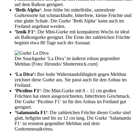
auf dem Balkon geeignet.
‘Beth Alpha‘
: Jene frühe bis mittelfrühe, samenfeste
Gurkensorte hat schmackhafte, bitterfreie, kleine Früchte und
eine glatte Schale. Die Gurke ‘Beth Alpha‘ kann auch im
Freiland angebaut werden.
‘Iznik F1‘
: Die Mini-Gurke mit kompaktem Wuchs ist ideal
als Balkongurke geeignet. Die Ernte der zahlreichen Früchte
beginnt etwa 80 Tage nach der Aussaat.
Die Snackgurke ’La Diva’ ist äußerst robust gegenüber
Mehltau [Foto: Hirundo/ Shutterstock.com]
‘La Diva‘:
Ihre hohe Widerstandsfähigkeit gegen Mehltau
zeichnet diese Gurke aus. Sie passt auch für den Anbau im
Freiland.
‘Picolino F1‘
: Die Mini-Gurke mit 8 – 12 cm großen
Früchten hat einen ausgezeichneten, bitterfreien Geschmack.
Die Gurke ‘Picolino F1‘ ist für den Anbau im Freiland gut
geeignet.
‘Salamanda F1‘
: Die zahlreichen Früchte dieser Gurke sind
glatt, hellgrün und bis zu 12 cm lang. Die Gurke ‘Salamanda
F1‘ ist resistent gegenüber Mehltau und dem
Gurkenmosaikvirus.