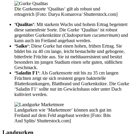
Die Gurkensorte ‘Qualitas‘ gilt als robust und
ertragreich [Foto: Darya Komarova/ Shutterstock.com]
‘Qualitas‘
: Mit starkem Wuchs und hohem Ertrag begeistert
diese samenfeste Sorte. Die Gurke ‘Qualitas‘ ist robust
gegenüber Gurkenkrätze (
Cladosporium cucumerinum
) und
kann auch im Freiland angebaut werden.
‘Saiko‘
: Diese Gurke hat einen hohen, frühen Ertrag. Sie
bildet bis zu 40 cm lange, leicht bestachelte und gebogene,
bitterfreie Früchte aus. Sie ist mehltauresistent und besitzt
besonders im jungen Stadium einen sehr guten, süßlichen
Geschmack.
‘Saladin F1‘
: Als Gurkensorte mit bis zu 35 cm langen
Früchten zeigt sie sich resistent gegen bakterielle
Blatterkrankungen, Blattbrand und Gurkenkrätze. Die Gurke
‘Saladin F1‘ sollte nur im Gewächshaus oder unter Dach
kultiviert werden.
Landgurken wie ‘Marketmore‘ können auch gut im
Freiland auf dem Feld angebaut werden [Foto: Bits
And Splits/ Shutterstock.com]
Landgurken