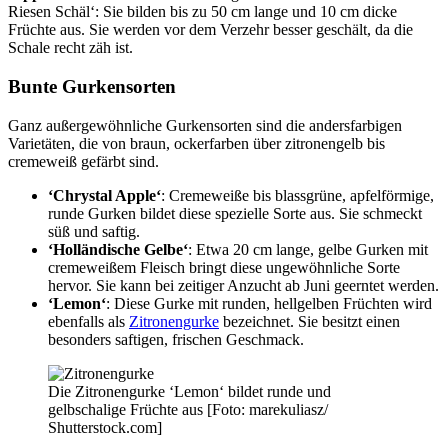
Riesen Schäl‘: Sie bilden
bis zu 50 cm lange und 10 cm dicke
Früchte aus. Sie werden vor dem Verzehr besser geschält, da die
Schale recht zäh ist.
Bunte Gurkensorten
Ganz außergewöhnliche Gurkensorten sind die andersfarbigen
Varietäten, die von braun, ockerfarben über zitronengelb bis
cremeweiß gefärbt sind.
‘Chrystal Apple‘
: Cremeweiße bis blassgrüne, apfelförmige,
runde Gurken bildet diese spezielle Sorte aus. Sie schmeckt
süß und saftig.
‘Holländische Gelbe‘
: Etwa 20 cm lange, gelbe Gurken mit
cremeweißem Fleisch bringt diese ungewöhnliche Sorte
hervor. Sie kann bei zeitiger Anzucht ab Juni geerntet werden.
‘Lemon‘
: Diese Gurke mit runden, hellgelben Früchten wird
ebenfalls als
Zitronengurke
bezeichnet. Sie besitzt einen
besonders saftigen, frischen Geschmack.
Die Zitronengurke ‘Lemon‘ bildet runde und
gelbschalige Früchte aus [Foto: marekuliasz/
Shutterstock.com]