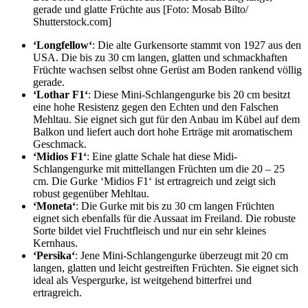
gerade und glatte Früchte aus [Foto: Mosab Bilto/
Shutterstock.com]
‘Longfellow‘
: Die alte Gurkensorte stammt von 1927 aus den
USA. Die bis zu 30 cm langen, glatten und schmackhaften
Früchte wachsen selbst ohne Gerüst am Boden rankend völlig
gerade.
‘Lothar F1‘
: Diese Mini-Schlangengurke bis 20 cm besitzt
eine hohe Resistenz gegen den Echten und den Falschen
Mehltau. Sie eignet sich gut für den Anbau im Kübel auf dem
Balkon und liefert auch dort hohe Erträge mit aromatischem
Geschmack.
‘Midios F1‘
: Eine glatte Schale hat diese Midi-
Schlangengurke mit mittellangen Früchten um die 20 – 25
cm. Die Gurke ‘Midios F1‘ ist ertragreich und zeigt sich
robust gegenüber Mehltau.
‘Moneta‘
: Die Gurke mit bis zu 30 cm langen Früchten
eignet sich ebenfalls für die Aussaat im Freiland. Die robuste
Sorte bildet viel Fruchtfleisch und nur ein sehr kleines
Kernhaus.
‘Persika‘
: Jene Mini-Schlangengurke überzeugt mit 20 cm
langen, glatten und leicht gestreiften Früchten. Sie eignet sich
ideal als Vespergurke, ist weitgehend bitterfrei und
ertragreich.