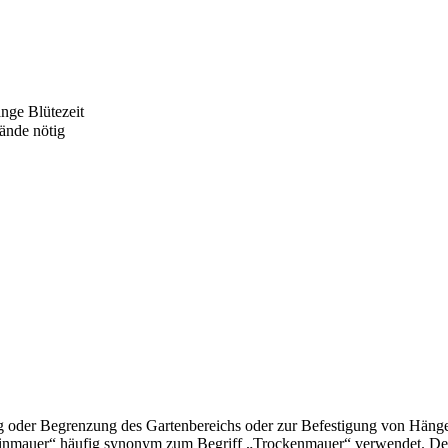
nge Blütezeit
ände nötig
ung oder Begrenzung des Gartenbereichs oder zur Befestigung von Häng
einmauer“ häufig synonym zum Begriff „Trockenmauer“ verwendet. Der