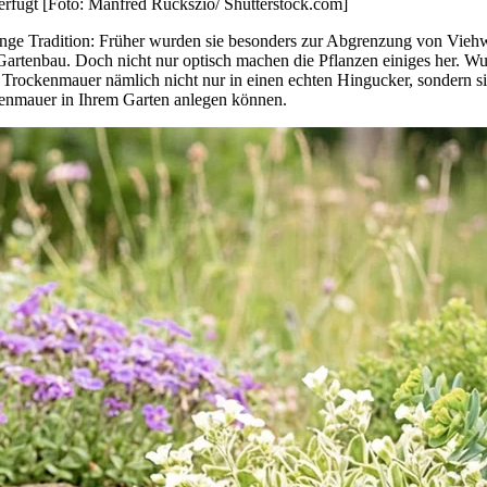
rfugt [Foto: Manfred Ruckszio/ Shutterstock.com]
ange Tradition: Früher wurden sie besonders zur Abgrenzung von Vieh
m Gartenbau. Doch nicht nur optisch machen die Pflanzen einiges her. W
Trockenmauer nämlich nicht nur in einen echten Hingucker, sondern si
kenmauer in Ihrem Garten anlegen können.