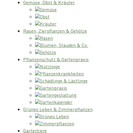
Gemüse, Obst & Kräuter
Gemüse
Obst
Kräuter
Rasen, Zierpflanzen & Gehölze
Rasen
Blumen, Stauden & Co.
Gehölze
Pflanzenschutz & Gartenpraxis
Nützlinge
Pflanzenkrankheiten
Schädlinge & Lästlinge
Gartenpraxis
Gartengestaltung
Gartenkalender
Grünes Leben & Zimmerpflanzen
Grünes Leben
Zimmerpflanzen
Gartentiere