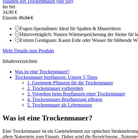
Stauden-Set Trockenmauer (6er Set)
Im Set
34,99 €
Einzeln
39,94 €
Fugen-Spezialisten: Ideal für Spalten & Mauerritzen
Hitzeverträglich: Nutzen Wärmespeicherung der Steine für la
Extrem Genügsam: Kaum Erde oder Wasser für blühende W
Mehr Details zum Produkt
Inhaltsverzeichnis
Was ist eine Trockenmauer?
Trockenmauer bepflanzen: Unsere 5 Tipps
1. Geeignete Pflanzen für die Trockenmauer
2. Trockenmauer vorbereiten
3. Vorgehen beim Bepflanzen einer Trockenmauer
4. Trockenmauer-Bepflanzung pflegen
5. Trockenmauer als Lebensraum
Was ist eine Trockenmauer?
Eine Trockenmauer ist ein Gartenelement zur optischen Strukturier
allem Naturstein zum Einsatz. Daher wird die Bezeichnung „Naturst