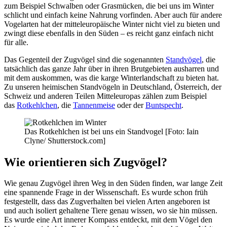
zum Beispiel Schwalben oder Grasmücken, die bei uns im Winter
schlicht und einfach keine Nahrung vorfinden. Aber auch für andere
Vogelarten hat der mitteleuropäische Winter nicht viel zu bieten und
zwingt diese ebenfalls in den Süden – es reicht ganz einfach nicht
für alle.
Das Gegenteil der Zugvögel sind die sogenannten
Standvögel
, die
tatsächlich das ganze Jahr über in ihren Brutgebieten ausharren und
mit dem auskommen, was die karge Winterlandschaft zu bieten hat.
Zu unseren heimischen Standvögeln in Deutschland, Österreich, der
Schweiz und anderen Teilen Mitteleuropas zählen zum Beispiel
das
Rotkehlchen
, die
Tannenmeise
oder der
Buntspecht
.
Das Rotkehlchen ist bei uns ein Standvogel [Foto: Iain
Clyne/ Shutterstock.com]
Wie orientieren sich Zugvögel?
Wie genau Zugvögel ihren Weg in den Süden finden, war lange Zeit
eine spannende Frage in der Wissenschaft. Es wurde schon früh
festgestellt, dass das Zugverhalten bei vielen Arten angeboren ist
und auch isoliert gehaltene Tiere genau wissen, wo sie hin müssen.
Es wurde eine Art innerer Kompass entdeckt, mit dem Vögel den