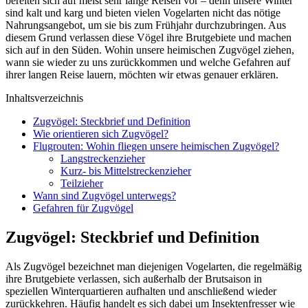
bereiten sich auf meist sehr lange Reisen vor – denn unsere Winter
sind kalt und karg und bieten vielen Vogelarten nicht das nötige
Nahrungsangebot, um sie bis zum Frühjahr durchzubringen. Aus
diesem Grund verlassen diese Vögel ihre Brutgebiete und machen
sich auf in den Süden. Wohin unsere heimischen Zugvögel ziehen,
wann sie wieder zu uns zurückkommen und welche Gefahren auf
ihrer langen Reise lauern, möchten wir etwas genauer erklären.
Inhaltsverzeichnis
Zugvögel: Steckbrief und Definition
Wie orientieren sich Zugvögel?
Flugrouten: Wohin fliegen unsere heimischen Zugvögel?
Langstreckenzieher
Kurz- bis Mittelstreckenzieher
Teilzieher
Wann sind Zugvögel unterwegs?
Gefahren für Zugvögel
Zugvögel: Steckbrief und Definition
Als Zugvögel bezeichnet man diejenigen Vogelarten, die regelmäßig
ihre Brutgebiete verlassen, sich außerhalb der Brutsaison in
speziellen Winterquartieren aufhalten und anschließend wieder
zurückkehren. Häufig handelt es sich dabei um Insektenfresser wie