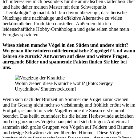
Ich interessiere mich besonders für die animalischen Gartenbesucher
und habe daher meinen Master mit dem Schwerpunkt
"Tierökologie" gemacht. Ich bin davon überzeugt, dass tierische
Nützlinge eine nachhaltige und effektive Alternative zu vielen
herkömmlichen Produkten darstellen. Außerdem bin ich
leidenschaftliche Hobby-Ornithologin und gehe selten ohne mein
Fernglas spazieren.
Wieso ziehen manche Vögel in den Süden und andere nicht?
Wo genau überwintern mitteleuropäische Zugvögel? Und wann
kehren sie zurück? Antworten auf diese und weitere Fragen,
anregende Bilder und spannende Fakten finden Sie hier bei
uns.
Wohin ziehen diese Kraniche wohl? [Foto: Sergey
Uryadnikov/ Shutterstock.com]
Wenn sich nach der Brutzeit im Sommer die Vögel zurückziehen
und ihr Gesang nicht mehr so vielstimmig und fröhlich ertönt wie im
Frühjahr, ist auch für viele Vogelfreunde die Saison erst einmal
beendet. Das heißt, zumindest bis die kalten Herbstwinde aufziehen
und ein ganz neues Vogelschauspiel mit sich bringen: Auf einmal
sammeln sich große Gruppen von Vögeln auf Feldern und Bäumen
und riesige Schwärme ziehen über den Himmel. Diese Vögel