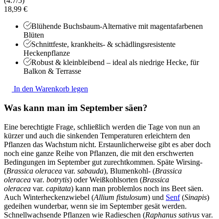
(4.7/5)
18,99 €
Blühende Buchsbaum-Alternative mit magentafarbenen
Blüten
Schnittfeste, krankheits- & schädlingsresistente
Heckenpflanze
Robust & kleinbleibend – ideal als niedrige Hecke, für
Balkon & Terrasse
In den Warenkorb legen
Was kann man im September säen?
Eine berechtigte Frage, schließlich werden die Tage von nun an
kürzer und auch die sinkenden Temperaturen erleichtern den
Pflanzen das Wachstum nicht. Erstaunlicherweise gibt es aber doch
noch eine ganze Reihe von Pflanzen, die mit den erschwerten
Bedingungen im September gut zurechtkommen. Späte Wirsing-
(
Brassica oleracea
var.
sabauda
), Blumenkohl- (
Brassica
oleracea
var
. botrytis
) oder Weißkohlsorten (
Brassica
oleracea
var.
capitata
) kann man problemlos noch ins Beet säen.
Auch Winterheckenzwiebel (
Allium fistulosum
) und
Senf
(
Sinapis
)
gedeihen wunderbar, wenn sie im September gesät werden.
Schnellwachsende Pflanzen wie Radieschen (
Raphanus sativus
var
.