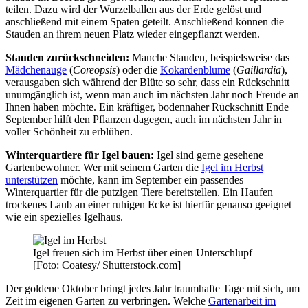
teilen. Dazu wird der Wurzelballen aus der Erde gelöst und
anschließend mit einem Spaten geteilt. Anschließend können die
Stauden an ihrem neuen Platz wieder eingepflanzt werden.
Stauden zurückschneiden:
Manche Stauden, beispielsweise das
Mädchenauge
(
Coreopsis
) oder die
Kokardenblume
(
Gaillardia
),
verausgaben sich während der Blüte so sehr, dass ein Rückschnitt
unumgänglich ist, wenn man auch im nächsten Jahr noch Freude an
Ihnen haben möchte. Ein kräftiger, bodennaher Rückschnitt Ende
September hilft den Pflanzen dagegen, auch im nächsten Jahr in
voller Schönheit zu erblühen.
Winterquartiere für Igel bauen:
Igel sind gerne gesehene
Gartenbewohner. Wer mit seinem Garten die
Igel im Herbst
unterstützen
möchte, kann im September ein passendes
Winterquartier für die putzigen Tiere bereitstellen. Ein Haufen
trockenes Laub an einer ruhigen Ecke ist hierfür genauso geeignet
wie ein spezielles Igelhaus.
Igel freuen sich im Herbst über einen Unterschlupf
[Foto: Coatesy/ Shutterstock.com]
Der goldene Oktober bringt jedes Jahr traumhafte Tage mit sich, um
Zeit im eigenen Garten zu verbringen. Welche
Gartenarbeit im