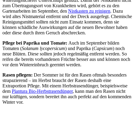
witterungssicherer Unterschlupf genutzt. Damit der Nistkasten nicht
zum Übertragungsort von Krankheiten wird, gehört es zu den
Gartenarbeiten im September, den
Nistkasten zu reinigen
. Dazu
wird altes Nistmaterial entfernt und der Dreck ausgefegt. Chemische
Reinigungsmittel sollten nicht zum Einsatz kommen, denn sie
können schädliche Auswirkungen auf die neuen Bewohner haben
oder diese durch ihren Geruch abschrecken.
Pflege bei Paprika und Tomate:
Auch im September bilden
Tomaten (
Solanum lycopersicum
) und Paprika (
Capsicum
) noch
neue Blüten. Diese sollten jedoch regelmäßig entfernt werden. So
reifen die bereits vorhandenen Früchte besser aus und können noch
vor dem Wintereinbruch geerntet werden.
Rasen pflegen:
Der Sommer ist für den Rasen oftmals besonders
strapazierend – im Herbst braucht der Rasen deshalb eine
Extraportion Pflege. Mit einem Herbstrasendünger, beispielsweise
dem
Plantura Bio-Herbstrasendünger
, kann man den Rasen nicht
nur kräftigen, sondern bereitet ihn auch perfekt auf den kommenden
Winter vor.