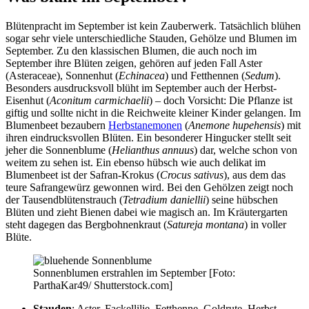
Blütenpracht im September ist kein Zauberwerk. Tatsächlich blühen
sogar sehr viele unterschiedliche Stauden, Gehölze und Blumen im
September. Zu den klassischen Blumen, die auch noch im
September ihre Blüten zeigen, gehören auf jeden Fall Aster
(Asteraceae), Sonnenhut (
Echinacea
) und Fetthennen (
Sedum
).
Besonders ausdrucksvoll blüht im September auch der Herbst-
Eisenhut (
Aconitum carmichaelii
) – doch Vorsicht: Die Pflanze ist
giftig und sollte nicht in die Reichweite kleiner Kinder gelangen. Im
Blumenbeet bezaubern
Herbstanemonen
(
Anemone hupehensis
) mit
ihren eindrucksvollen Blüten. Ein besonderer Hingucker stellt seit
jeher die Sonnenblume (
Helianthus annuus
) dar, welche schon von
weitem zu sehen ist. Ein ebenso hübsch wie auch delikat im
Blumenbeet ist der Safran-Krokus (
Crocus sativus
), aus dem das
teure Safrangewürz gewonnen wird. Bei den Gehölzen zeigt noch
der Tausendblütenstrauch (
Tetradium daniellii
) seine hübschen
Blüten und zieht Bienen dabei wie magisch an. Im Kräutergarten
steht dagegen das Bergbohnenkraut (
Satureja montana
) in voller
Blüte.
Sonnenblumen erstrahlen im September [Foto:
ParthaKar49/ Shutterstock.com]
Stauden
: Aster, Fackellilie, Fetthenne, Goldrute, Herbst-