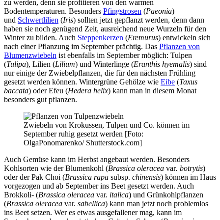
zu werden, denn sie profitieren von den warmen
Bodentemperaturen. Besonders
Pfingstrosen
(
Paeonia
)
und
Schwertlilien
(
Iris
) sollten jetzt gepflanzt werden, denn dann
haben sie noch genügend Zeit, ausreichend neue Wurzeln für den
Winter zu bilden. Auch
Steppenkerzen
(
Eremurus
) entwickeln sich
nach einer Pflanzung im September prächtig. Das
Pflanzen von
Blumenzwiebeln
ist ebenfalls im September möglich: Tulpen
(
Tulipa
), Lilien (
Lilium
) und Winterlinge (
Eranthis hyemalis
) sind
nur einige der Zwiebelpflanzen, die für den nächsten Frühling
gesetzt werden können. Wintergrüne Gehölze wie
Eibe
(
Taxus
baccata
) oder Efeu (
Hedera helix
) kann man in diesem Monat
besonders gut pflanzen.
Zwiebeln von Krokussen, Tulpen und Co. können im
September ruhig gesetzt werden [Foto:
OlgaPonomarenko/ Shutterstock.com]
Auch Gemüse kann im Herbst angebaut werden. Besonders
Kohlsorten wie der Blumenkohl (
Brassica oleracea
var
. botrytis
)
oder der Pak Choi (
Brassica rapa
subsp.
chinensis
) können im Haus
vorgezogen und ab September ins Beet gesetzt werden. Auch
Brokkoli- (
Brassica oleracea
var.
italica
) und Grünkohlpflanzen
(
Brassica oleracea
var.
sabellica
) kann man jetzt noch problemlos
ins Beet setzen. Wer es etwas ausgefallener mag, kann im