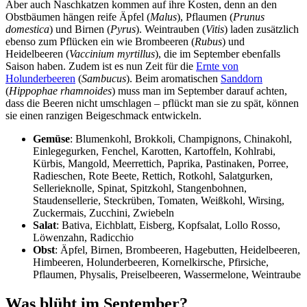
Aber auch Naschkatzen kommen auf ihre Kosten, denn an den
Obstbäumen hängen reife Äpfel (
Malus
), Pflaumen (
Prunus
domestica
) und Birnen (
Pyrus
). Weintrauben (
Vitis
) laden zusätzlich
ebenso zum Pflücken ein wie Brombeeren (
Rubus
) und
Heidelbeeren (
Vaccinium myrtillus
), die im September ebenfalls
Saison haben. Zudem ist es nun Zeit für die
Ernte von
Holunderbeeren
(
Sambucus
). Beim aromatischen
Sanddorn
(
Hippophae rhamnoides
) muss man im September darauf achten,
dass die Beeren nicht umschlagen – pflückt man sie zu spät, können
sie einen ranzigen Beigeschmack entwickeln.
Gemüse
: Blumenkohl, Brokkoli, Champignons, Chinakohl,
Einlegegurken, Fenchel, Karotten, Kartoffeln, Kohlrabi,
Kürbis, Mangold, Meerrettich, Paprika, Pastinaken, Porree,
Radieschen, Rote Beete, Rettich, Rotkohl, Salatgurken,
Sellerieknolle, Spinat, Spitzkohl, Stangenbohnen,
Staudensellerie, Steckrüben, Tomaten, Weißkohl, Wirsing,
Zuckermais, Zucchini, Zwiebeln
Salat
: Bativa, Eichblatt, Eisberg, Kopfsalat, Lollo Rosso,
Löwenzahn, Radicchio
Obst
: Äpfel, Birnen, Brombeeren, Hagebutten, Heidelbeeren,
Himbeeren, Holunderbeeren, Kornelkirsche, Pfirsiche,
Pflaumen, Physalis, Preiselbeeren, Wassermelone, Weintraube
Was blüht im September?