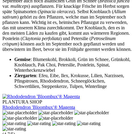
September auch noch asiatischen Grün im Schnee (
Brassica juncea
var.
mulitceps
) auspflanzen. Für knackige Frische im Herbst sorgen
späte Spinatsorten (
Spinacia oleracea
). Selbst Knoblauch (
Allium
sativum
) gehört zu den Pflanzen, welche man im September noch
pflanzen kann. Wichtig ist es, heimisches Pflanzgut zu verwenden,
das mit unserem Klima zurechtkommt. Der Knoblauch, den es in
den meisten Läden zu kaufen gibt, kommt aus wärmeren Regionen.
Postelein (
Claytonia perfoliata
) und Petersilie (
Petroselinum
crispum
) können auch im September noch gepflanzt werden und
überwintern im Beet, bevor sie im Frühjahr geerntet werden können.
Gemüse
: Blumenkohl, Brokkoli, Grün im Schnee, Grünkohl,
Knoblauch, Pak Choi, Petersilie, Postelein, Spinat,
Winterheckenzwiebel
Ziergarten
: Efeu, Eibe, Ilex, Krokusse, Lilien, Narzissen,
Pfingstrosen, Rhododendron, Schneeglöckchen,
Schwertlilien, Steppenkerze, Tulpen, Winterlinge
PLANTURA SHOP
Rhododendron 'Bloombux'® Magenta