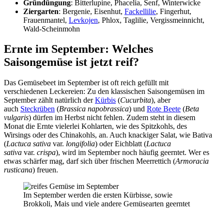
Gründüngung
: Bitterlupine, Phacelia, Senf, Winterwicke
Ziergarten
: Bergenie, Eisenhut,
Fackellilie
, Fingerhut,
Frauenmantel,
Levkojen
, Phlox, Taglilie, Vergissmeinnicht,
Wald-Scheinmohn
Ernte im September: Welches
Saisongemüse ist jetzt reif?
Das Gemüsebeet im September ist oft reich gefüllt mit
verschiedenen Leckereien: Zu den klassischen Saisongemüsen im
September zählt natürlich der
Kürbis
(
Cucurbita
), aber
auch
Steckrüben
(
Brassica napobrassica
) und
Rote Beete
(
Beta
vulgaris
) dürfen im Herbst nicht fehlen. Zudem steht in diesem
Monat die Ernte vielerlei Kohlarten, wie des Spitzkohls, des
Wirsings oder des Chinakohls, an. Auch knackiger Salat, wie Bativa
(
Lactuca sativa
var.
longifolia
) oder Eichblatt (
Lactuca
sativa
var.
crispa
), wird im September noch häufig geerntet. Wer es
etwas schärfer mag, darf sich über frischen Meerrettich (
Armoracia
rusticana
) freuen.
Im September werden die ersten Kürbisse, sowie
Brokkoli, Mais und viele andere Gemüsearten geerntet