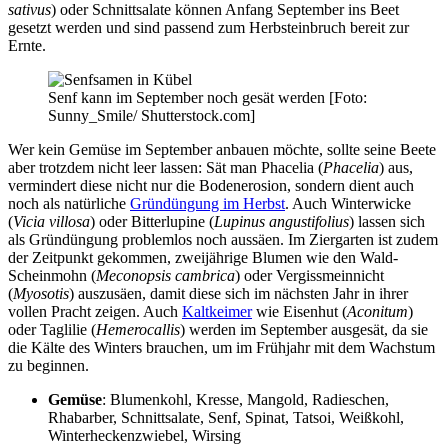
sativus
) oder Schnittsalate können Anfang September ins Beet
gesetzt werden und sind passend zum Herbsteinbruch bereit zur
Ernte.
Senf kann im September noch gesät werden [Foto:
Sunny_Smile/ Shutterstock.com]
Wer kein Gemüse im September anbauen möchte, sollte seine Beete
aber trotzdem nicht leer lassen: Sät man Phacelia (
Phacelia
) aus,
vermindert diese nicht nur die Bodenerosion, sondern dient auch
noch als natürliche
Gründüngung im Herbst
. Auch Winterwicke
(
Vicia villosa
) oder Bitterlupine (
Lupinus angustifolius
) lassen sich
als Gründüngung problemlos noch aussäen. Im Ziergarten ist zudem
der Zeitpunkt gekommen, zweijährige Blumen wie den Wald-
Scheinmohn (
Meconopsis cambrica
) oder Vergissmeinnicht
(
Myosotis
) auszusäen, damit diese sich im nächsten Jahr in ihrer
vollen Pracht zeigen. Auch
Kaltkeimer
wie Eisenhut (
Aconitum
)
oder Taglilie (
Hemerocallis
) werden im September ausgesät, da sie
die Kälte des Winters brauchen, um im Frühjahr mit dem Wachstum
zu beginnen.
Gemüse
: Blumenkohl, Kresse, Mangold, Radieschen,
Rhabarber, Schnittsalate, Senf, Spinat, Tatsoi, Weißkohl,
Winterheckenzwiebel, Wirsing