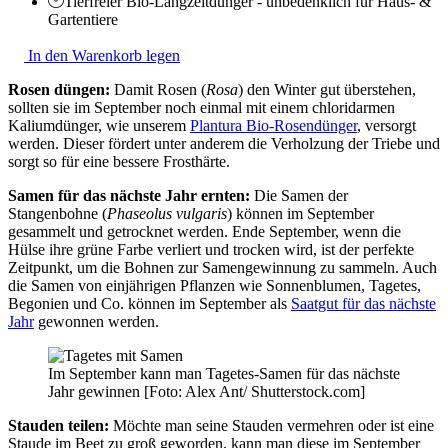
Tierfreier Bio-Langzeitdünger - unbedenklich für Haus- &
Gartentiere
In den Warenkorb legen
Rosen düngen:
Damit Rosen (
Rosa
) den Winter gut überstehen,
sollten sie im September noch einmal mit einem chloridarmen
Kaliumdünger, wie unserem
Plantura Bio-Rosendünger
, versorgt
werden. Dieser fördert unter anderem die Verholzung der Triebe und
sorgt so für eine bessere Frosthärte.
Samen für das nächste Jahr ernten:
Die Samen der
Stangenbohne (
Phaseolus vulgaris
) können im September
gesammelt und getrocknet werden. Ende September, wenn die
Hülse ihre grüne Farbe verliert und trocken wird, ist der perfekte
Zeitpunkt, um die Bohnen zur Samengewinnung zu sammeln. Auch
die Samen von einjährigen Pflanzen wie Sonnenblumen, Tagetes,
Begonien und Co. können im September als
Saatgut für das nächste
Jahr
gewonnen werden.
Im September kann man Tagetes-Samen für das nächste
Jahr gewinnen [Foto: Alex Ant/ Shutterstock.com]
Stauden teilen:
Möchte man seine Stauden vermehren oder ist eine
Staude im Beet zu groß geworden, kann man diese im September