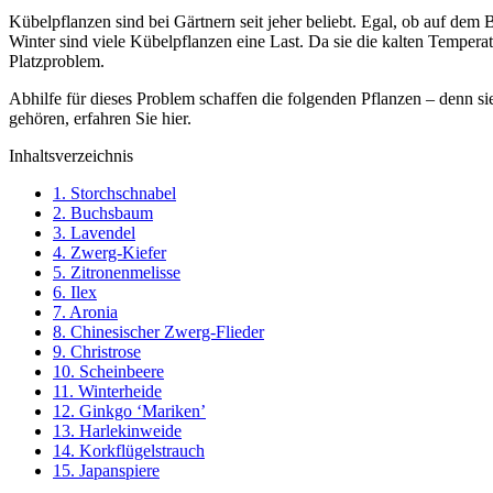
Kübelpflanzen sind bei Gärtnern seit jeher beliebt. Egal, ob auf dem
Winter sind viele Kübelpflanzen eine Last. Da sie die kalten Tempera
Platzproblem.
Abhilfe für dieses Problem schaffen die folgenden Pflanzen – denn s
gehören, erfahren Sie hier.
Inhaltsverzeichnis
1. Storchschnabel
2. Buchsbaum
3. Lavendel
4. Zwerg-Kiefer
5. Zitronenmelisse
6. Ilex
7. Aronia
8. Chinesischer Zwerg-Flieder
9. Christrose
10. Scheinbeere
11. Winterheide
12. Ginkgo ‘Mariken’
13. Harlekinweide
14. Korkflügelstrauch
15. Japanspiere