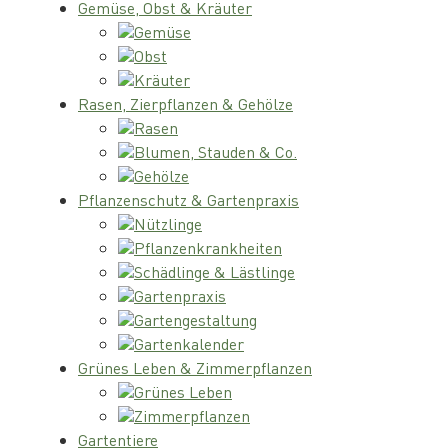
Gemüse, Obst & Kräuter
Gemüse
Obst
Kräuter
Rasen, Zierpflanzen & Gehölze
Rasen
Blumen, Stauden & Co.
Gehölze
Pflanzenschutz & Gartenpraxis
Nützlinge
Pflanzenkrankheiten
Schädlinge & Lästlinge
Gartenpraxis
Gartengestaltung
Gartenkalender
Grünes Leben & Zimmerpflanzen
Grünes Leben
Zimmerpflanzen
Gartentiere