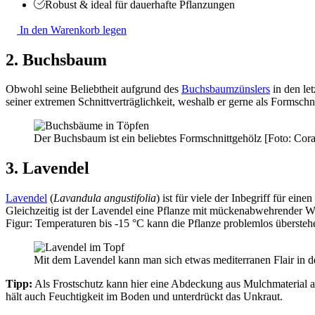
Robust & ideal für dauerhafte Pflanzungen
In den Warenkorb legen
2. Buchsbaum
Obwohl seine Beliebtheit aufgrund des
Buchsbaumzünslers
in den le
seiner extremen Schnittverträglichkeit, weshalb er gerne als Formsch
Der Buchsbaum ist ein beliebtes Formschnittgehölz [Foto: Cora
3. Lavendel
Lavendel
(
Lavandula angustifolia
) ist für viele der Inbegriff für e
Gleichzeitig ist der Lavendel eine Pflanze mit mückenabwehrender Wi
Figur: Temperaturen bis -15 °C kann die Pflanze problemlos überstehe
Mit dem Lavendel kann man sich etwas mediterranen Flair in d
Tipp:
Als Frostschutz kann hier eine Abdeckung aus Mulchmaterial a
hält auch Feuchtigkeit im Boden und unterdrückt das Unkraut.