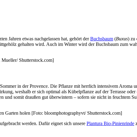
tzten Jahren etwas nachgelassen hat, gehört der
Buchsbaum
(
Buxus
) zu
nittgehölz gehalten wird. Auch im Winter wird der Buchsbaum zum wahre
 Mueller/ Shutterstock.com]
inen Sommer in der Provence. Die Pflanze mit herrlich intensivem Aroma 
rkung, weshalb er sich optimal als Kübelpflanze auf der Terrasse ode
n und somit draußen gut überwintern – sofern sie nicht in feuchtem Su
en Garten holen [Foto: bloomphotographyvt/ Shutterstock.com]
ufgebracht werden. Dafür eignet sich unsere
Plantura Bio-Pinienrinde
z