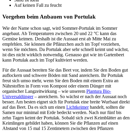
Auf keinen Fall zu feucht
Vorgehen beim Anbauen von Portulak
Wie der Name schon sagt, wird Sommer-Portulak im Sommer
angebaut. Ab Temperaturen zwischen 20 und 22 °C kann das
Gemüse keimen. Deshalb ist die Aussaat erst ab Mitte Mai zu
empfehlen. Sie können die Pflänzchen auch im Topf vorziehen,
wenn Sie möchten. Da Portulak aber sehr schnell keimt und wächst,
ist dies nicht wirklich notwendig. Genauso gut wie im Gartenbeet
kann Portulak auch im Topf kultiviert werden.
Für die Aussaat bereiten Sie das Beet vor, indem Sie den Boden gut
auflockern und schwere Böden mit Sand anreichern. Ihr Portulak
freut sich umso mehr, wenn Sie den Boden mit einem Extra an
Nährstoffen in Form von Kompost oder einem Dünger mit
organischer Langzeitwirkung – wie unserem
Plantura Bio-
Universaldünger
– anreichern. So wächst er nach der Aussaat noch
besser. Am besten eignet sich für Portulak eine breite Wurfsaat direkt
auf das Beet. Da es sich um einen
Lichtkeimer
handelt, sollten die
Samen nur minimal mit Erde bedeckt werden. Nach nur fünf bis
zehn Tagen keimt der Portulak. Sobald sich zwei Keimblätter an den
Keimlingen gebildet haben, können Sie die Pflanzen auf einen
Abstand von 15 mal 15 Zentimetern zwischen den Pflanzen