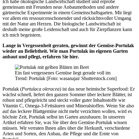
Ich habe ökologische Landwirtschaft studiert und erprobe
gemeinsam mit Freunden neue Anbaumethoden und andere
gärtnerische Experimente in einem Gemeinschaftsgarten. Mir liegt
vor allem ein ressourcenschonender und rücksichtsvoller Umgang
mit der Natur am Herzen. Die biologische Landwirtschaft ist
deshalb meine große Leidenschaft und auch für Zierpflanzen kann
ich mich begeistern.
Lange in Vergessenheit geraten, gewinnt der Gemüse-Portulak
wieder an Beliebtheit. Wie man Portulak im eigenen Garten
anbaut und pflegt, erfahren Sie hier.
Ein fast vergessenes Gemüse liegt gerade voll im
Trend: Portulak [Foto: wasanajai/ Shutterstock.com]
Portulak (
Portulaca oleracea
) ist das neue heimische Superfood: Er
wächst schnell, liefert den ganzen Sommer über leckere Blätter, ist
robust und pflegeleicht und steckt voller guter Inhaltsstoffe wie
Vitamin C, Omega-3-Fettsäuren und Mineralstoffen. Wenn Sie also
auf das leckere Blattgemüse nicht mehr verzichten wollen, wird es
höchste Zeit, Portulak selbst im Garten anzubauen. In unserem
Artikel erfahren Sie, was Sie über den Gemüse-Portulak wissen
müssen. Wir verraten Ihnen alles über die Herkunft, verschiedene
Arten und Sorten, den Anbau, die Pflege und die Ernte von