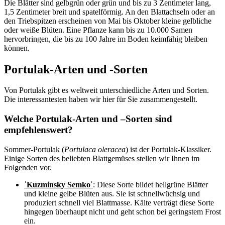
Die Blätter sind gelbgrün oder grün und bis zu 3 Zentimeter lang,
1,5 Zentimeter breit und spatelförmig. An den Blattachseln oder an
den Triebspitzen erscheinen von Mai bis Oktober kleine gelbliche
oder weiße Blüten. Eine Pflanze kann bis zu 10.000 Samen
hervorbringen, die bis zu 100 Jahre im Boden keimfähig bleiben
können.
Portulak-Arten und -Sorten
Von Portulak gibt es weltweit unterschiedliche Arten und Sorten.
Die interessantesten haben wir hier für Sie zusammengestellt.
Welche Portulak-Arten und –Sorten sind
empfehlenswert?
Sommer-Portulak (
Portulaca oleracea
) ist der Portulak-Klassiker.
Einige Sorten des beliebten Blattgemüses stellen wir Ihnen im
Folgenden vor.
ˈKuzminsky Semkoˈ
: Diese Sorte bildet hellgrüne Blätter
und kleine gelbe Blüten aus. Sie ist schnellwüchsig und
produziert schnell viel Blattmasse. Kälte verträgt diese Sorte
hingegen überhaupt nicht und geht schon bei geringstem Frost
ein.