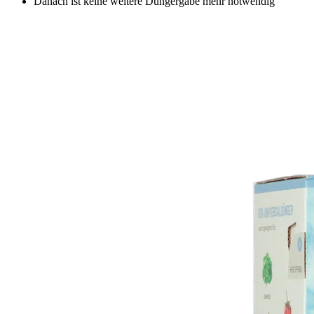
Danach ist keine weitere Düngergabe mehr notwendig