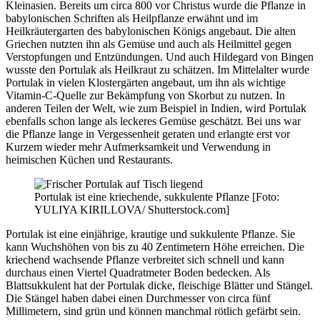
Kleinasien. Bereits um circa 800 vor Christus wurde die Pflanze in
babylonischen Schriften als Heilpflanze erwähnt und im
Heilkräutergarten des babylonischen Königs angebaut. Die alten
Griechen nutzten ihn als Gemüse und auch als Heilmittel gegen
Verstopfungen und Entzündungen. Und auch Hildegard von Bingen
wusste den Portulak als Heilkraut zu schätzen. Im Mittelalter wurde
Portulak in vielen Klostergärten angebaut, um ihn als wichtige
Vitamin-C-Quelle zur Bekämpfung von Skorbut zu nutzen. In
anderen Teilen der Welt, wie zum Beispiel in Indien, wird Portulak
ebenfalls schon lange als leckeres Gemüse geschätzt. Bei uns war
die Pflanze lange in Vergessenheit geraten und erlangte erst vor
Kurzem wieder mehr Aufmerksamkeit und Verwendung in
heimischen Küchen und Restaurants.
Portulak ist eine kriechende, sukkulente Pflanze [Foto:
YULIYA KIRILLOVA/ Shutterstock.com]
Portulak ist eine einjährige, krautige und sukkulente Pflanze. Sie
kann Wuchshöhen von bis zu 40 Zentimetern Höhe erreichen. Die
kriechend wachsende Pflanze verbreitet sich schnell und kann
durchaus einen Viertel Quadratmeter Boden bedecken. Als
Blattsukkulent hat der Portulak dicke, fleischige Blätter und Stängel.
Die Stängel haben dabei einen Durchmesser von circa fünf
Millimetern, sind grün und können manchmal rötlich gefärbt sein.