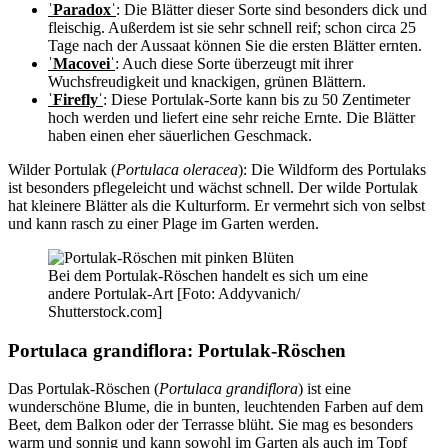
ˈParadoxˈ
: Die Blätter dieser Sorte sind besonders dick und
fleischig. Außerdem ist sie sehr schnell reif; schon circa 25
Tage nach der Aussaat können Sie die ersten Blätter ernten.
ˈMacoveiˈ
: Auch diese Sorte überzeugt mit ihrer
Wuchsfreudigkeit und knackigen, grünen Blättern.
ˈFireflyˈ
: Diese Portulak-Sorte kann bis zu 50 Zentimeter
hoch werden und liefert eine sehr reiche Ernte. Die Blätter
haben einen eher säuerlichen Geschmack.
Wilder Portulak (
Portulaca oleracea
): Die Wildform des Portulaks
ist besonders pflegeleicht und wächst schnell. Der wilde Portulak
hat kleinere Blätter als die Kulturform. Er vermehrt sich von selbst
und kann rasch zu einer Plage im Garten werden.
Bei dem Portulak-Röschen handelt es sich um eine
andere Portulak-Art [Foto: Addyvanich/
Shutterstock.com]
Portulaca grandiflora: Portulak-Röschen
Das Portulak-Röschen (
Portulaca grandiflora
) ist eine
wunderschöne Blume, die in bunten, leuchtenden Farben auf dem
Beet, dem Balkon oder der Terrasse blüht. Sie mag es besonders
warm und sonnig und kann sowohl im Garten als auch im Topf