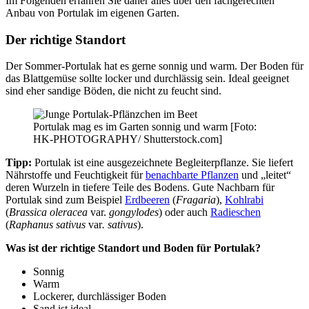
Im Folgenden erfahren Sie daher alles über den fachgerechten
Anbau von Portulak im eigenen Garten.
Der richtige Standort
Der Sommer-Portulak hat es gerne sonnig und warm. Der Boden für
das Blattgemüse sollte locker und durchlässig sein. Ideal geeignet
sind eher sandige Böden, die nicht zu feucht sind.
Portulak mag es im Garten sonnig und warm [Foto:
HK-PHOTOGRAPHY/ Shutterstock.com]
Tipp:
Portulak ist eine ausgezeichnete Begleiterpflanze. Sie liefert
Nährstoffe und Feuchtigkeit für
benachbarte Pflanzen
und „leitet“
deren Wurzeln in tiefere Teile des Bodens. Gute Nachbarn für
Portulak sind zum Beispiel
Erdbeeren
(
Fragaria
),
Kohlrabi
(
Brassica oleracea
var.
gongylodes
) oder auch
Radieschen
(
Raphanus sativus
var
. sativus
).
Was ist der richtige Standort und Boden für Portulak?
Sonnig
Warm
Lockerer, durchlässiger Boden
Sand ist ideal