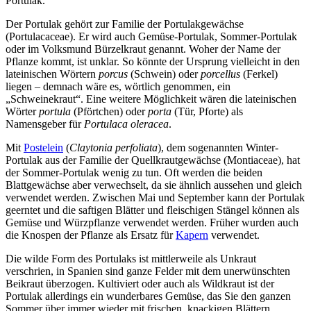
Portulak.
Der Portulak gehört zur Familie der Portulakgewächse
(Portulacaceae). Er wird auch Gemüse-Portulak, Sommer-Portulak
oder im Volksmund Bürzelkraut genannt. Woher der Name der
Pflanze kommt, ist unklar. So könnte der Ursprung vielleicht in den
lateinischen Wörtern
porcus
(Schwein) oder
porcellus
(Ferkel)
liegen – demnach wäre es, wörtlich genommen, ein
„Schweinekraut“. Eine weitere Möglichkeit wären die lateinischen
Wörter
portula
(Pförtchen) oder
porta
(Tür, Pforte) als
Namensgeber für
Portulaca oleracea
.
Mit
Postelein
(
Claytonia perfoliata
), dem sogenannten Winter-
Portulak aus der Familie der Quellkrautgewächse (Montiaceae), hat
der Sommer-Portulak wenig zu tun. Oft werden die beiden
Blattgewächse aber verwechselt, da sie ähnlich aussehen und gleich
verwendet werden. Zwischen Mai und September kann der Portulak
geerntet und die saftigen Blätter und fleischigen Stängel können als
Gemüse und Würzpflanze verwendet werden. Früher wurden auch
die Knospen der Pflanze als Ersatz für
Kapern
verwendet.
Die wilde Form des Portulaks ist mittlerweile als Unkraut
verschrien, in Spanien sind ganze Felder mit dem unerwünschten
Beikraut überzogen. Kultiviert oder auch als Wildkraut ist der
Portulak allerdings ein wunderbares Gemüse, das Sie den ganzen
Sommer über immer wieder mit frischen, knackigen Blättern