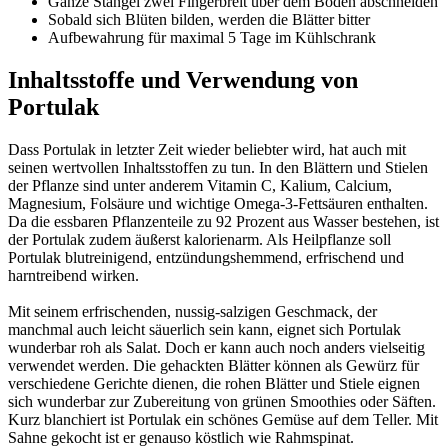
Ganze Stängel zwei Fingerbreit über dem Boden abschneiden
Sobald sich Blüten bilden, werden die Blätter bitter
Aufbewahrung für maximal 5 Tage im Kühlschrank
Inhaltsstoffe und Verwendung von
Portulak
Dass Portulak in letzter Zeit wieder beliebter wird, hat auch mit
seinen wertvollen Inhaltsstoffen zu tun. In den Blättern und Stielen
der Pflanze sind unter anderem Vitamin C, Kalium, Calcium,
Magnesium, Folsäure und wichtige Omega-3-Fettsäuren enthalten.
Da die essbaren Pflanzenteile zu 92 Prozent aus Wasser bestehen, ist
der Portulak zudem äußerst kalorienarm. Als Heilpflanze soll
Portulak blutreinigend, entzündungshemmend, erfrischend und
harntreibend wirken.
Mit seinem erfrischenden, nussig-salzigen Geschmack, der
manchmal auch leicht säuerlich sein kann, eignet sich Portulak
wunderbar roh als Salat. Doch er kann auch noch anders vielseitig
verwendet werden. Die gehackten Blätter können als Gewürz für
verschiedene Gerichte dienen, die rohen Blätter und Stiele eignen
sich wunderbar zur Zubereitung von grünen Smoothies oder Säften.
Kurz blanchiert ist Portulak ein schönes Gemüse auf dem Teller. Mit
Sahne gekocht ist er genauso köstlich wie Rahmspinat.