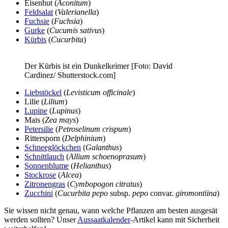
Eisenhut (
Aconitum
)
Feldsalat
(
Valerianella
)
Fuchsie
(
Fuchsia
)
Gurke
(
Cucumis sativus
)
Kürbis
(
Cucurbita
)
Der Kürbis ist ein Dunkelkeimer [Foto: David
Cardinez/ Shutterstock.com]
Liebstöckel
(
Levisticum officinale
)
Lilie (
Lilium
)
Lupine
(
Lupinus
)
Mais (
Zea mays
)
Petersilie
(
Petroselinum crispum
)
Rittersporn (
Delphinium
)
Schneeglöckchen
(
Galanthus
)
Schnittlauch
(
Allium schoenoprasum
)
Sonnenblume
(
Helianthus
)
Stockrose
(
Alcea
)
Zitronengras
(
Cymbopogon citratus
)
Zucchini
(
Cucurbita pepo
subsp.
pepo
convar.
giromontiina
)
Sie wissen nicht genau, wann welche Pflanzen am besten ausgesät
werden sollten? Unser
Aussaatkalender
-Artikel kann mit Sicherheit