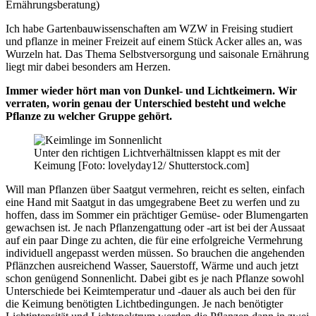
Ernährungsberatung)
Ich habe Gartenbauwissenschaften am WZW in Freising studiert
und pflanze in meiner Freizeit auf einem Stück Acker alles an, was
Wurzeln hat. Das Thema Selbstversorgung und saisonale Ernährung
liegt mir dabei besonders am Herzen.
Immer wieder hört man von Dunkel- und Lichtkeimern. Wir
verraten, worin genau der Unterschied besteht und welche
Pflanze zu welcher Gruppe gehört.
Unter den richtigen Lichtverhältnissen klappt es mit der
Keimung [Foto: lovelyday12/ Shutterstock.com]
Will man Pflanzen über Saatgut vermehren, reicht es selten, einfach
eine Hand mit Saatgut in das umgegrabene Beet zu werfen und zu
hoffen, dass im Sommer ein prächtiger Gemüse- oder Blumengarten
gewachsen ist. Je nach Pflanzengattung oder -art ist bei der Aussaat
auf ein paar Dinge zu achten, die für eine erfolgreiche Vermehrung
individuell angepasst werden müssen. So brauchen die angehenden
Pflänzchen ausreichend Wasser, Sauerstoff, Wärme und auch jetzt
schon genügend Sonnenlicht. Dabei gibt es je nach Pflanze sowohl
Unterschiede bei Keimtemperatur und -dauer als auch bei den für
die Keimung benötigten Lichtbedingungen. Je nach benötigter