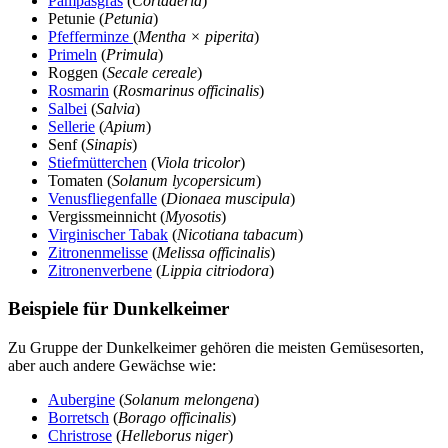
Pampasgras
(
Cortaderia
)
Petunie (
Petunia
)
Pfefferminze
(
Mentha × piperita
)
Primeln
(
Primula
)
Roggen (
Secale cereale
)
Rosmarin
(
Rosmarinus officinalis
)
Salbei
(
Salvia
)
Sellerie
(
Apium
)
Senf (
Sinapis
)
Stiefmütterchen
(
Viola tricolor
)
Tomaten (
Solanum lycopersicum
)
Venusfliegenfalle
(
Dionaea muscipula
)
Vergissmeinnicht (
Myosotis
)
Virginischer Tabak
(
Nicotiana tabacum
)
Zitronenmelisse
(
Melissa officinalis
)
Zitronenverbene
(
Lippia citriodora
)
Beispiele für Dunkelkeimer
Zu Gruppe der Dunkelkeimer gehören die meisten Gemüsesorten,
aber auch andere Gewächse wie:
Aubergine
(
Solanum melongena
)
Borretsch
(
Borago officinalis
)
Christrose
(
Helleborus niger
)