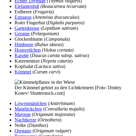
Echter Thymian
(
Thymus vulgaris
)
Elefantenfuß
(
Beaucarnea recurvata
)
Erdbeere (
Fragaria
)
Estragon
(
Artemisia dracunculus
)
Roter Fingerhut (
Digitalis purpurea
)
Gartenkresse
(
Lepidium sativum
)
Geranie
(
Pelargonium
)
Glockenblume (
Campanula
)
Himbeere
(
Rubus idaeus
)
Hornveilchen
(
Violoa cornuta
)
Karotte
(
Daucus carota
subsp.
sativus
)
Katzenminze (
Nepeta cataria
)
Kopfsalat (
Lactuca sativa
)
Kümmel
(
Carum carvi
)
Der Kümmel gehört zu den Lichtkeimern [Foto: Dmitry
Konev/ Shutterstock.com]
Löwenmäulchen
(
Antirrhinum
)
Maiglöckchen
(
Convallaria majalis
)
Majoran
(
Origanum majorana
)
Nachtkerze
(
Oenothera
)
Nelke (
Dianthus
)
Oregano
(
Origanum vulgare
)