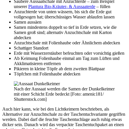
Saubere Aussaatschale mit Anzuchterde – zum Beispiel
unserer
Plantura Bio-Kräuter- & Aussaaterde
– füllen
Anzuchterde von unten wässern, bis sich die Erde gut
vollgesogen hat; überschüssiges Wasser ablaufen lassen
Samen aussäen
Samen mindestens doppelt so tief in Erde setzen, wie die
Samen groß sind; alternativ Anzuchtschale mit Karton
abdecken
Anzuchtschale mit Folienhaube oder Ähnlichem abdecken
Schattiger Standort
Erde mit Wasserzerstäuber befeuchten oder vorsichtig gießen
Ab Keimung Folienhaube einmal am Tag zum Lüften und
Akklimatisieren entfernen
Pikieren in kleine Töpfe ab dem zweiten Blattpaar
Töpfchen mit Folienhaube abdecken
Nach der Aussaat werden die Samen der Dunkelkeimer
mit einer Schicht Erde bedeckt [Foto: amenic181/
Shutterstock.com]
Auch hier kann, wie bei den Lichtkeimern beschrieben, als
Alternative zur Anzuchtschale zu der Taschentuchvariante gegriffen
werden. Dabei darf die feuchte Taschentuchlage auch ruhig etwas
dicker sein. Danach wird das verpackte Taschentuchpaket an einen