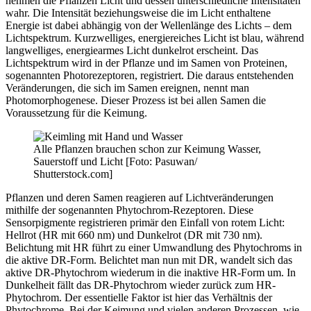
nehmen die Pflanzen Licht und dessen unterschiedliche Intensitäten
wahr. Die Intensität beziehungsweise die im Licht enthaltene
Energie ist dabei abhängig von der Wellenlänge des Lichts – dem
Lichtspektrum. Kurzwelliges, energiereiches Licht ist blau, während
langwelliges, energiearmes Licht dunkelrot erscheint. Das
Lichtspektrum wird in der Pflanze und im Samen von Proteinen,
sogenannten Photorezeptoren, registriert. Die daraus entstehenden
Veränderungen, die sich im Samen ereignen, nennt man
Photomorphogenese. Dieser Prozess ist bei allen Samen die
Voraussetzung für die Keimung.
Alle Pflanzen brauchen schon zur Keimung Wasser,
Sauerstoff und Licht [Foto: Pasuwan/
Shutterstock.com]
Pflanzen und deren Samen reagieren auf Lichtveränderungen
mithilfe der sogenannten Phytochrom-Rezeptoren. Diese
Sensorpigmente registrieren primär den Einfall von rotem Licht:
Hellrot (HR mit 660 nm) und Dunkelrot (DR mit 730 nm).
Belichtung mit HR führt zu einer Umwandlung des Phytochroms in
die aktive DR-Form. Belichtet man nun mit DR, wandelt sich das
aktive DR-Phytochrom wiederum in die inaktive HR-Form um. In
Dunkelheit fällt das DR-Phytochrom wieder zurück zum HR-
Phytochrom. Der essentielle Faktor ist hier das Verhältnis der
Phytochrome. Bei der Keimung und vielen anderen Prozessen, wie