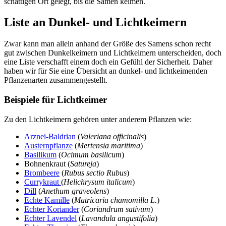
schattigen Ort gelegt, bis die Samen keimen.
Liste an Dunkel- und Lichtkeimern
Zwar kann man allein anhand der Größe des Samens schon recht
gut zwischen Dunkelkeimern und Lichtkeimern unterscheiden, doch
eine Liste verschafft einem doch ein Gefühl der Sicherheit. Daher
haben wir für Sie eine Übersicht an dunkel- und lichtkeimenden
Pflanzenarten zusammengestellt.
Beispiele für Lichtkeimer
Zu den Lichtkeimern gehören unter anderem Pflanzen wie:
Arznei-Baldrian
(
Valeriana officinalis
)
Austernpflanze
(
Mertensia maritima
)
Basilikum
(
Ocimum basilicum
)
Bohnenkraut (
Satureja
)
Brombeere
(
Rubus sectio Rubus
)
Currykraut
(
Helichrysum italicum
)
Dill
(
Anethum graveolens
)
Echte Kamille
(
Matricaria chamomilla L.
)
Echter Koriander
(
Coriandrum sativum
)
Echter Lavendel
(
Lavandula angustifolia
)