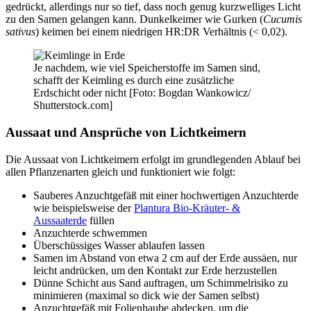
gedrückt, allerdings nur so tief, dass noch genug kurzwelliges Licht
zu den Samen gelangen kann. Dunkelkeimer wie Gurken (
Cucumis
sativus
) keimen bei einem niedrigen HR:DR Verhältnis (< 0,02).
Je nachdem, wie viel Speicherstoffe im Samen sind,
schafft der Keimling es durch eine zusätzliche
Erdschicht oder nicht [Foto: Bogdan Wankowicz/
Shutterstock.com]
Aussaat und Ansprüche von Lichtkeimern
Die Aussaat von Lichtkeimern erfolgt im grundlegenden Ablauf bei
allen Pflanzenarten gleich und funktioniert wie folgt:
Sauberes Anzuchtgefäß mit einer hochwertigen Anzuchterde
wie beispielsweise der
Plantura Bio-Kräuter- &
Aussaaterde
füllen
Anzuchterde schwemmen
Überschüssiges Wasser ablaufen lassen
Samen im Abstand von etwa 2 cm auf der Erde aussäen, nur
leicht andrücken, um den Kontakt zur Erde herzustellen
Dünne Schicht aus Sand auftragen, um Schimmelrisiko zu
minimieren (maximal so dick wie der Samen selbst)
Anzuchtgefäß mit Folienhaube abdecken, um die