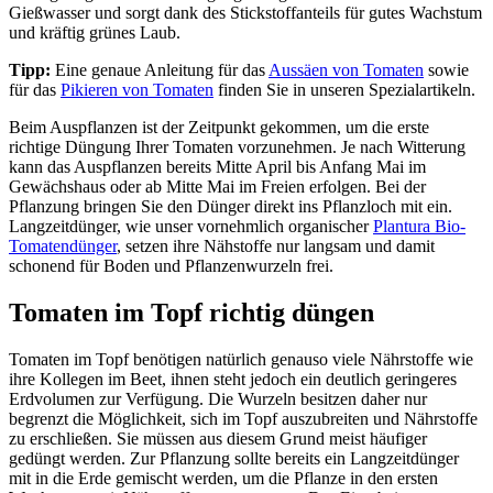
Gießwasser und sorgt dank des Stickstoffanteils für gutes Wachstum
und kräftig grünes Laub.
Tipp:
Eine genaue Anleitung für das
Aussäen von Tomaten
sowie
für das
Pikieren von Tomaten
finden Sie in unseren Spezialartikeln.
Beim Auspflanzen ist der Zeitpunkt gekommen, um die erste
richtige Düngung Ihrer Tomaten vorzunehmen. Je nach Witterung
kann das Auspflanzen bereits Mitte April bis Anfang Mai im
Gewächshaus oder ab Mitte Mai im Freien erfolgen. Bei der
Pflanzung bringen Sie den Dünger direkt ins Pflanzloch mit ein.
Langzeitdünger, wie unser vornehmlich organischer
Plantura Bio-
Tomatendünger
, setzen ihre Nähstoffe nur langsam und damit
schonend für Boden und Pflanzenwurzeln frei.
Tomaten im Topf richtig düngen
Tomaten im Topf benötigen natürlich genauso viele Nährstoffe wie
ihre Kollegen im Beet, ihnen steht jedoch ein deutlich geringeres
Erdvolumen zur Verfügung. Die Wurzeln besitzen daher nur
begrenzt die Möglichkeit, sich im Topf auszubreiten und Nährstoffe
zu erschließen. Sie müssen aus diesem Grund meist häufiger
gedüngt werden. Zur Pflanzung sollte bereits ein Langzeitdünger
mit in die Erde gemischt werden, um die Pflanze in den ersten