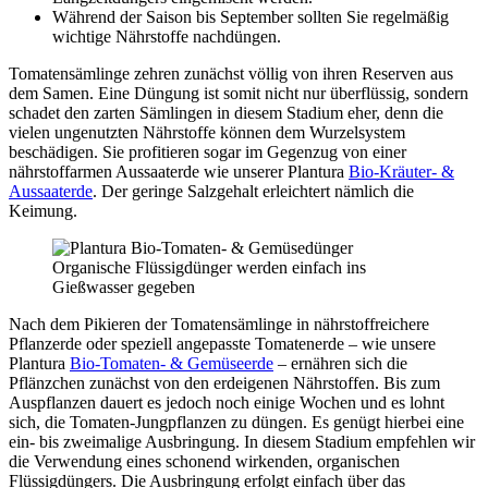
Während der Saison bis September sollten Sie regelmäßig
wichtige Nährstoffe nachdüngen.
Tomatensämlinge zehren zunächst völlig von ihren Reserven aus
dem Samen. Eine Düngung ist somit nicht nur überflüssig, sondern
schadet den zarten Sämlingen in diesem Stadium eher, denn die
vielen ungenutzten Nährstoffe können dem Wurzelsystem
beschädigen. Sie profitieren sogar im Gegenzug von einer
nährstoffarmen Aussaaterde wie unserer Plantura
Bio-Kräuter- &
Aussaaterde
. Der geringe Salzgehalt erleichtert nämlich die
Keimung.
Organische Flüssigdünger werden einfach ins
Gießwasser gegeben
Nach dem Pikieren der Tomatensämlinge in nährstoffreichere
Pflanzerde oder speziell angepasste Tomatenerde – wie unsere
Plantura
Bio-Tomaten- & Gemüseerde
– ernähren sich die
Pflänzchen zunächst von den erdeigenen Nährstoffen. Bis zum
Auspflanzen dauert es jedoch noch einige Wochen und es lohnt
sich, die Tomaten-Jungpflanzen zu düngen. Es genügt hierbei eine
ein- bis zweimalige Ausbringung. In diesem Stadium empfehlen wir
die Verwendung eines schonend wirkenden, organischen
Flüssigdüngers. Die Ausbringung erfolgt einfach über das