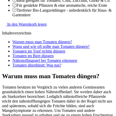
Ideal geeignet für Tomaten, Chili, Zucchini, Gurke & Co.
Für gestärkte Pflanzen & eine aromatische, reiche Ernte
Tierfreier Bio-Langzeitdünger - unbedenklich für Haus- &
Gartentiere
In den Warenkorb legen
Inhaltsverzeichnis
Warum muss man Tomaten düngen?
Wann und wie oft sollte man Tomaten düngen?
Tomaten im Topf richtig düngen
Tomaten im Beet düngen
Nährstoffmangel bei Tomaten erkennen
Tomaten überdüngt: Was tun?
Warum muss man Tomaten düngen?
Tomaten besitzen im Vergleich zu vielen anderen Gemüsearten
grundsätzlich einen hohen Nährstoffbedarf. Sie werden daher auch
als Starkzehrer bezeichnet. Lediglich nährstoffreiche Pflanzerde
reicht den nährstoffhungrigen Tomaten daher in der Regel nicht aus
und spätestens, sobald sich die Früchte bilden, sind auch
Mangelsymptome zu erkennen. Um Tomaten und andere
Starkzehrer gesund zu erhalten und sie zu einem hohen Fruchtertrag