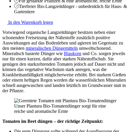
Für gestärkte Pflanzen & eine aromatische, reiche Ernte
Tierfreier Bio-Langzeitdünger - unbedenklich für Haus- &
Gartentiere
In den Warenkorb legen
Vorwiegend organische Langzeitdünger besitzen neben einer
schonenden Freisetzung der Nährstoffe zusätzlich positive
Auswirkungen auf das Bodenleben und agieren im Gegensatz zu
den meisten
mineralischen Düngemitteln
umweltschonend.
Mineralisch basierte Dünger wie
Blaukorn
und Co. sorgen jeweils
nur für einen kurzen, dafür aber starken Nährstoffschub. Sie
genügen den starkzehrenden Tomaten jedoch auf Dauer nicht und
können das vegetative Wachstum stark anregen, was die
Krankheitsanfälligkeit möglicherweise erhöht. Bei starkem Gießen
oder einem heftigen Regen werden die wasserlöslichen Mineralien
schnell ausgewaschen und landen letztlich im Grundwasser statt in
der Pflanze.
Unser Plantura Bio-Tomatendünger sorgt für eine
reiche und aromatische Ernte
Tomaten im Beet düngen – der richtige Zeitpunkt:
Die erste Düngung sollte während der Auspflanzung der