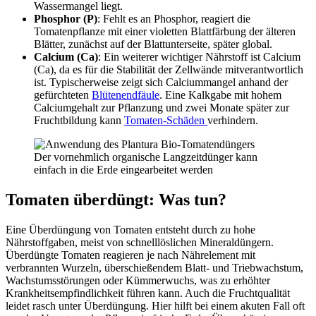
Wassermangel liegt.
Phosphor (P)
: Fehlt es an Phosphor, reagiert die
Tomatenpflanze mit einer violetten Blattfärbung der älteren
Blätter, zunächst auf der Blattunterseite, später global.
Calcium (Ca)
: Ein weiterer wichtiger Nährstoff ist Calcium
(Ca), da es für die Stabilität der Zellwände mitverantwortlich
ist. Typischerweise zeigt sich Calciummangel anhand der
gefürchteten
Blütenendfäule
. Eine Kalkgabe mit hohem
Calciumgehalt zur Pflanzung und zwei Monate später zur
Fruchtbildung kann
Tomaten-Schäden
verhindern.
Der vornehmlich organische Langzeitdünger kann
einfach in die Erde eingearbeitet werden
Tomaten überdüngt: Was tun?
Eine Überdüngung von Tomaten entsteht durch zu hohe
Nährstoffgaben, meist von schnelllöslichen Mineraldüngern.
Überdüngte Tomaten reagieren je nach Nährelement mit
verbrannten Wurzeln, überschießendem Blatt- und Triebwachstum,
Wachstumsstörungen oder Kümmerwuchs, was zu erhöhter
Krankheitsempfindlichkeit führen kann. Auch die Fruchtqualität
leidet rasch unter Überdüngung. Hier hilft bei einem akuten Fall oft