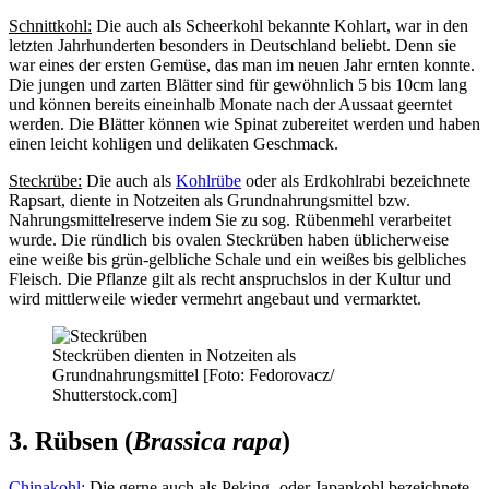
Schnittkohl:
Die auch als Scheerkohl bekannte Kohlart, war in den
letzten Jahrhunderten besonders in Deutschland beliebt. Denn sie
war eines der ersten Gemüse, das man im neuen Jahr ernten konnte.
Die jungen und zarten Blätter sind für gewöhnlich 5 bis 10cm lang
und können bereits eineinhalb Monate nach der Aussaat geerntet
werden. Die Blätter können wie Spinat zubereitet werden und haben
einen leicht kohligen und delikaten Geschmack.
Steckrübe:
Die auch als
Kohlrübe
oder als Erdkohlrabi bezeichnete
Rapsart, diente in Notzeiten als Grundnahrungsmittel bzw.
Nahrungsmittelreserve indem Sie zu sog. Rübenmehl verarbeitet
wurde. Die ründlich bis ovalen Steckrüben haben üblicherweise
eine weiße bis grün-gelbliche Schale und ein weißes bis gelbliches
Fleisch. Die Pflanze gilt als recht anspruchslos in der Kultur und
wird mittlerweile wieder vermehrt angebaut und vermarktet.
Steckrüben dienten in Notzeiten als
Grundnahrungsmittel [Foto: Fedorovacz/
Shutterstock.com]
3. Rübsen (
Brassica rapa
)
Chinakohl:
Die gerne auch als Peking- oder Japankohl bezeichnete