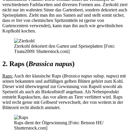
verschiedenen Farbfacetten und diversen Formen aus. Zierkohl ziert
nicht nur im wahrsten Sinne das Gartenbeet, sondern dekoriert auch
Speiseplatten. Zieht man ihn aus Samen auf und stellt somit sicher,
dass er frei von chemischen Spritzmitteln ist (gerne von
Gartencentern verwendet), kann man ihn auch wie gewöhnlichen
Kopfkohl kochen.
Zierkohl dekoriert den Garten und Speiseplatten [Foto:
Tnata2009/ Shutterstock.com]
2. Raps (
Brassica napus
)
Raps:
Auch der klassische Raps (
Brassica napus
subsp.
napus
) mit
seinen bekannten und auffälligen gelben Blüten gehört zum Kohl.
Dieser wird überwiegend zur Gewinnung von Rapsöl sowohl als
Speiseöl als auch als Biokraftstoff angebaut. Als Nebenprodukt
entsteht Rapskuchen, das vor allem an Tiere verfüttert wird. Raps
wird recht gerne mit Gelbsenf verwechselt, der von weitem in der
Blütezeit recht ähnlich anmutet.
Raps dient der Ölgewinnung [Foto: Benson HE/
Shutterstock.com]