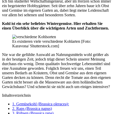
Ich bin studierter Wirtschaftsingenieur, aber im Herzen schon immer
ein begeisterter Hobbygärtner. Seit über zehn Jahren baue ich Obst
und Gemüse im eigenen Garten an, dabei liegt meine Leidenschaft
vor allem bei seltenen und besonderen Sorten.
Kohl ist ein sehr beliebtes Wintergemüse. Hier erhalten Sie
einen Überblick über die wichtigsten Arten und Zuchtformen.
Es existieren viele verschiedene Kohlarten [Foto:
Karavona/ Shutterstock.com]
Nie war die gefühlte Auswahl an Nahrungsmitteln wohl größer als
in der heutigen Zeit, jedoch trügt dieser Schein unserer Meinung
durchaus ein wenig. Denn qualitativ hochwertige Leben
s
mittel sind
eine Ausnahme geworden. Folglich freuen wir uns, einen Teil
unseres Bedarfs an Kräutern, Obst und Gemüse aus dem eigenen
Garten decken zu können. Denn riecht die Tomate aus dem eigenen
Garten nicht besser als die Massenware aus dem holländischen
Gewächshaus? Und schmeckt sie nicht auch um einiges intensiver?
Inhaltsverzeichnis
1. Gemüsekohl (Brassica oleracea):
2. Raps (Brassica napus)
3. Rübsen (Brassica rapa)