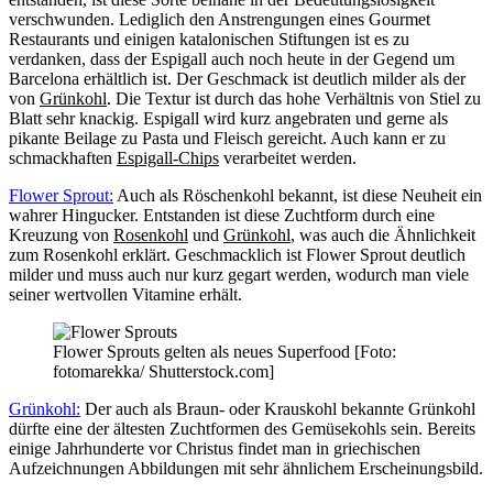
verschwunden. Lediglich den Anstrengungen eines Gourmet
Restaurants und einigen katalonischen Stiftungen ist es zu
verdanken, dass der Espigall auch noch heute in der Gegend um
Barcelona erhältlich ist. Der Geschmack ist deutlich milder als der
von
Grünkohl
. Die Textur ist durch das hohe Verhältnis von Stiel zu
Blatt sehr knackig. Espigall wird kurz angebraten und gerne als
pikante Beilage zu Pasta und Fleisch gereicht. Auch kann er zu
schmackhaften
Espigall-Chips
verarbeitet werden.
Flower Sprout:
Auch als Röschenkohl bekannt, ist diese Neuheit ein
wahrer Hingucker. Entstanden ist diese Zuchtform durch eine
Kreuzung von
Rosenkohl
und
Grünkohl
, was auch die Ähnlichkeit
zum Rosenkohl erklärt. Geschmacklich ist Flower Sprout deutlich
milder und muss auch nur kurz gegart werden, wodurch man viele
seiner wertvollen Vitamine erhält.
Flower Sprouts gelten als neues Superfood [Foto:
fotomarekka/ Shutterstock.com]
Grünkohl:
Der auch als Braun- oder Krauskohl bekannte Grünkohl
dürfte eine der ältesten Zuchtformen des Gemüsekohls sein. Bereits
einige Jahrhunderte vor Christus findet man in griechischen
Aufzeichnungen Abbildungen mit sehr ähnlichem Erscheinungsbild.