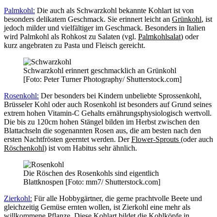
Palmkohl:
Die auch als Schwarzkohl bekannte Kohlart ist von
besonders delikatem Geschmack. Sie erinnert leicht an
Grünkohl
, ist
jedoch milder und vielfältiger im Geschmack. Besonders in Italien
wird Palmkohl als Rohkost zu Salaten (vgl.
Palmkohlsalat
) oder
kurz angebraten zu Pasta und Fleisch gereicht.
Schwarzkohl erinnert geschmacklich an Grünkohl
[Foto: Peter Turner Photography/ Shutterstock.com]
Rosenkohl:
Der besonders bei Kindern unbeliebte Sprossenkohl,
Brüsseler Kohl oder auch Rosenkohl ist besonders auf Grund seines
extrem hohen Vitamin-C Gehalts ernährungsphysiologisch wertvoll.
Die bis zu 120cm hohen Stängel bilden im Herbst zwischen den
Blattachseln die sogenannten Rosen aus, die am besten nach den
ersten Nachtfrösten geerntet werden. Der
Flower-Sprouts
(oder auch
Röschenkohl
) ist vom Habitus sehr ähnlich.
Die Röschen des Rosenkohls sind eigentlich
Blattknospen [Foto: mm7/ Shutterstock.com]
Zierkohl:
Für alle Hobbygärtner, die gerne prachtvolle Beete und
gleichzeitig Gemüse ernten wollen, ist Zierkohl eine mehr als
willkommene Pflanze. Diese Kohlart bildet die Kohlköpfe in