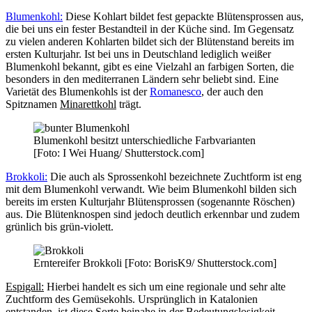
Blumenkohl:
Diese Kohlart bildet fest gepackte Blütensprossen aus,
die bei uns ein fester Bestandteil in der Küche sind. Im Gegensatz
zu vielen anderen Kohlarten bildet sich der Blütenstand bereits im
ersten Kulturjahr. Ist bei uns in Deutschland lediglich weißer
Blumenkohl bekannt, gibt es eine Vielzahl an farbigen Sorten, die
besonders in den mediterranen Ländern sehr beliebt sind. Eine
Varietät des Blumenkohls ist der
Romanesco
, der auch den
Spitznamen
Minarettkohl
trägt.
Blumenkohl besitzt unterschiedliche Farbvarianten
[Foto: I Wei Huang/ Shutterstock.com]
Brokkoli:
Die auch als Sprossenkohl bezeichnete Zuchtform ist eng
mit dem Blumenkohl verwandt. Wie beim Blumenkohl bilden sich
bereits im ersten Kulturjahr Blütensprossen (sogenannte Röschen)
aus. Die Blütenknospen sind jedoch deutlich erkennbar und zudem
grünlich bis grün-violett.
Erntereifer Brokkoli [Foto: BorisK9/ Shutterstock.com]
Espigall:
Hierbei handelt es sich um eine regionale und sehr alte
Zuchtform des Gemüsekohls. Ursprünglich in Katalonien
entstanden, ist diese Sorte beinahe in der Bedeutungslosigkeit