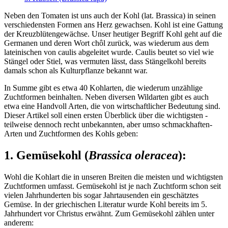
Neben den Tomaten ist uns auch der Kohl (lat. Brassica) in seinen
verschiedensten Formen ans Herz gewachsen. Kohl ist eine Gattung
der Kreuzblütengewächse. Unser heutiger Begriff Kohl geht auf die
Germanen und deren Wort chôl zurück, was wiederum aus dem
lateinischen von caulis abgeleitet wurde. Caulis beutet so viel wie
Stängel oder Stiel, was vermuten lässt, dass Stängelkohl bereits
damals schon als Kulturpflanze bekannt war.
In Summe gibt es etwa 40 Kohlarten, die wiederum unzählige
Zuchtformen beinhalten. Neben diversen Wildarten gibt es auch
etwa eine Handvoll Arten, die von wirtschaftlicher Bedeutung sind.
Dieser Artikel soll einen ersten Überblick über die wichtigsten -
teilweise dennoch recht unbekannten, aber umso schmackhaften-
Arten und Zuchtformen des Kohls geben:
1. Gemüsekohl (
Brassica oleracea
):
Wohl die Kohlart die in unseren Breiten die meisten und wichtigsten
Zuchtformen umfasst. Gemüsekohl ist je nach Zuchtform schon seit
vielen Jahrhunderten bis sogar Jahrtausenden ein geschätztes
Gemüse. In der griechischen Literatur wurde Kohl bereits im 5.
Jahrhundert vor Christus erwähnt. Zum Gemüsekohl zählen unter
anderem: