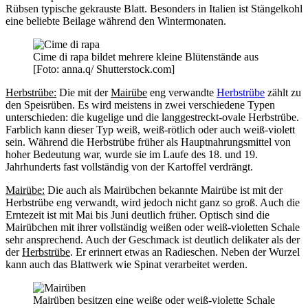
Rübsen typische gekrauste Blatt. Besonders in Italien ist Stängelkohl
eine beliebte Beilage während den Wintermonaten.
Cime di rapa bildet mehrere kleine Blütenstände aus
[Foto: anna.q/ Shutterstock.com]
Herbstrübe:
Die mit der
Mairübe
eng verwandte
Herbstrübe
zählt zu
den Speisrüben. Es wird meistens in zwei verschiedene Typen
unterschieden: die kugelige und die langgestreckt-ovale Herbstrübe.
Farblich kann dieser Typ weiß, weiß-rötlich oder auch weiß-violett
sein. Während die Herbstrübe früher als Hauptnahrungsmittel von
hoher Bedeutung war, wurde sie im Laufe des 18. und 19.
Jahrhunderts fast vollständig von der Kartoffel verdrängt.
Mairübe:
Die auch als Mairübchen bekannte Mairübe ist mit der
Herbstrübe eng verwandt, wird jedoch nicht ganz so groß. Auch die
Erntezeit ist mit Mai bis Juni deutlich früher. Optisch sind die
Mairübchen mit ihrer vollständig weißen oder weiß-violetten Schale
sehr ansprechend. Auch der Geschmack ist deutlich delikater als der
der
Herbstrübe
. Er erinnert etwas an Radieschen. Neben der Wurzel
kann auch das Blattwerk wie Spinat verarbeitet werden.
Mairüben besitzen eine weiße oder weiß-violette Schale