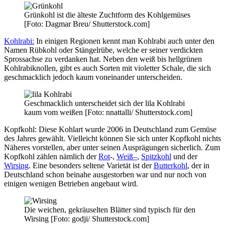
Grünkohl ist die älteste Zuchtform des Kohlgemüses
[Foto: Dagmar Breu/ Shutterstock.com]
Kohlrabi:
In einigen Regionen kennt man Kohlrabi auch unter den
Namen Rübkohl oder Stängelrübe, welche er seiner verdickten
Sprossachse zu verdanken hat. Neben den weiß bis hellgrünen
Kohlrabiknollen, gibt es auch Sorten mit violetter Schale, die sich
geschmacklich jedoch kaum voneinander unterscheiden.
Geschmacklich unterscheidet sich der lila Kohlrabi
kaum vom weißen [Foto: nnattalli/ Shutterstock.com]
Kopfkohl: Diese Kohlart wurde 2006 in Deutschland zum Gemüse
des Jahres gewählt. Vielleicht können Sie sich unter Kopfkohl nichts
Näheres vorstellen, aber unter seinen Ausprägungen sicherlich. Zum
Kopfkohl zählen nämlich der
Rot
-,
Weiß
–
,
Spitzkohl
und der
Wirsing
. Eine besonders seltene Varietät ist der
Butterkohl
, der in
Deutschland schon beinahe ausgestorben war und nur noch von
einigen wenigen Betrieben angebaut wird.
Die weichen, gekräuselten Blätter sind typisch für den
Wirsing [Foto: godji/ Shutterstock.com]