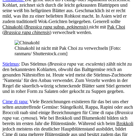
Kohlart, zeichnet sich durch die leicht gekrausten Blattrippen und
seine weiß bis hellgrünen Blätter aus. Geschmacklich ist er recht
mild, was ihn zu einer beliebten Rohkost macht. In Asien wird er
zudem traditionell Wok-Gerichten beigegeben. Generell sollte
Chinakohl (
Brassica rapa
subsp.
pekinensis
)
nicht mit
Pak Choi
(
Brassica rapa chinensis
)
verwechselt werden.
Chinakohl ist nicht mit Pak Choi zu verwechseln [Foto:
ranmaru/ Shutterstock.com]
Stielmus
: Das Stielmus (
Brassica rapa
var.
esculenta
) zählt nicht zu
den bekanntesten Kohlarten, obwohl das Balttgemüse reich an
gesunden Nährstoffen ist. Heute wird meist die Stielmus-Zuchtsorte
‘Namenia’ für den Anbau verwendet. Zum Verzehr werden in der
Regel die säuerlich-würzig schmeckende Blätter samt Stiel gernetet
und in roher Form zu Salaten oder gekocht zu Suppen gegeben.
Cime di rapa
:
Viele Bezeichnungen existieren für das bei uns eher
selten anzutreffende Gemüse: Stängelkohl, Rappa, Rapini oder auch
Broccoli raab sind einige Bezeichnungen für Cime di rapa (
Brassica
rapa
var.
cymosa
). Wie bei Brokkoli und Blumenkohl bilden sich
bereits im ersten Jahr die Blütenstände. Während sich beim
Brokkoli
jedoch meistens ein deutlicher Hauptblütenstand ausbildet, bildet
Cime di rapa mehrere Blütenstände aus und besitzt zudem das für