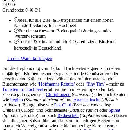
24,99 €
Grundpreis: 0,40 €/ l
Ideal für alle Zier- & Nutzpflanzen mit einem hohen
Nährstoffbedarf & für’s Hochbeet
Für eine verbesserte Bodenqualität & ein gesundes
Wurzelwachstum
Torffrei & klimafreundlich: CO
-reduzierte Bio-Erde
2
hergestellt in Deutschland
In den Warenkorb legen
Für die Bepflanzung von Balkon-Hochbeeten eignen sich neben
einjährigen Blumen besonders platzsparende Gemüsearten oder
verschiedene Kräuter. Hierzu zählen determiniert wachsende
Buschtomaten wie
‘Hoffmanns Rentita’
oder
‘Tiny Tim’
– mehr zu
Tomaten im Hochbeet
erfahren Sie in unserem Spezialartikel.
Ebenso gut eignen sich
Chilipflanzen
(
Capsicum
) oder auch Exoten
wie
Pepino
(
Solanum muricatum
) und
Ananaskirsche
(
Physalis
pruinosa
). Blattgemüse wie
Pak Choi
(
Brassica
rapa
subsp.
Chinensis),
Kopf- und Schnittsalate (
Lactuca sativa
) oder
Spinat
(
Spinacia oleracea
) und auch
Radieschen
(
Raphanus sativus
) lassen
sich die ganze Saison über anpflanzen. In niedrigen Beeten kann
man auch Wurzelgemüse wie die kleinwurzelige Karottensorte