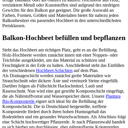
verzinktem Metall oder Kunststoffen sind aufgrund des niedrigen
Gewichts für den Balkon gut geeignet. Die große Auswahl an
Farben, Formen, Größen und Materialien bietet für nahezu jeden
Balkonbesitzer ein passendes Hochbeet in den unterschiedlichsten
Preisklassen.
Balkon-Hochbeet befüllen und bepflanzen
Steht das Hochbeet am richtigen Platz, geht es an die Befüllung.
Holz-Hochbeete werden zunächst innen mit einer Noppen- oder
Teichfolie ausgekleidet, um das Material zu schützen und
Feuchtigkeit in der Erde zu halten. Anschließend steht das Einfüllen
der verschiedenen
Hochbeet-Schichten
auf dem Plan.
Als Drainageschicht werden zunächst grobe Materialien wie
Strauchschnitt oder dickere Äste und vereinzelt Steine eingefüllt.
Darüber folgen als Füllschicht Hackschnitzel, Laub und
Rasenschnitt. Nun wird eine gut gereifte Kompostschicht eingefügt,
die als Nährstoffvorrat und Wasserspeicher dient. Unsere
Plantura
Bio-Komposterde
eignet sich ideal für die Befüllung der
Kompostschicht. Die in Deutschland hergestellte, torffreie
Komposterde fördert durch ihren hohen Humusgehalt das
Bodenleben und ein gesundes Wurzelwachstum. Als Abschluss folgt
eine Schicht hochwertiger Pflanzerde. Je nach Pflanzenwahl handelt
es sich hierbei um durchlässige, eher nährstoffarme Kräutererden