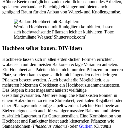
Höhere Beete ermöglichen zudem ein rückenschonendes Arbeiten,
speichern vorhandene Feuchtigkeit länger und bieten auch
genügend Raum für den Anbau von Wurzel- und Knollengemüse.
Werden Hochbeeten mit Rankgittern kombiniert, lassen
sich hochwachsende Pflanzen leichter kultivieren [Foto:
Maximiliane Wagner/ Shutterstock.com]
Hochbeet selber bauen: DIY-Ideen
Hochbeete lassen sich in allen erdenklichen Formen errichten,
wobei sich auf den meisten Balkonen eckige Varianten anbieten.
Ein Hochbeet aus Paletten bietet nicht nur den Pflanzen im Inneren
Platz, sondern kann sogar seitlich mit hängenden oder niedrigen
Pflanzen besetzt werden. Auch besteht die Möglichkeit, aus
mehreren hölzernen Obstkisten ein Hochbeet zusammenzusetzen.
Das Stapeln bietet insgesamt äußerst vielfältige
Gestaltungsvarianten. Mehrere längliche Pflanzkisten können in
einem Holzrahmen zu einem Stufenbeet, vertikalen Regalbeet oder
einer Pflanzpyramide aufgestapelt werden. Leichte Hochbeete auf
Stelzen eignen sich auch für weniger massive Balkone und bieten
zusätzlich Lagerraum für Gartenutensilien. Eine Kombination von
Hochbeet und Rankgitter bietet auch kletternden Pflanzen wie
Stangenbohnen (
Phaseolus vulgaris
) oder
Gurken
(
Cucumis