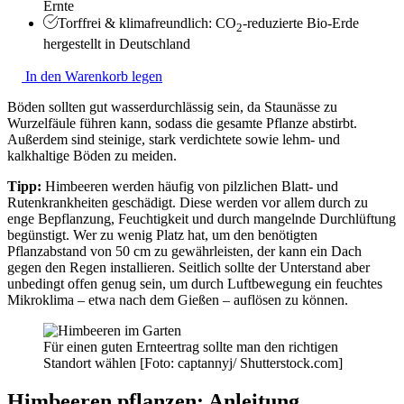
Ernte
Torffrei & klimafreundlich: CO
-reduzierte Bio-Erde
2
hergestellt in Deutschland
In den Warenkorb legen
Böden sollten gut wasserdurchlässig sein, da Staunässe zu
Wurzelfäule führen kann, sodass die gesamte Pflanze abstirbt.
Außerdem sind steinige, stark verdichtete sowie lehm- und
kalkhaltige Böden zu meiden.
Tipp:
Himbeeren werden häufig von pilzlichen Blatt- und
Rutenkrankheiten geschädigt. Diese werden vor allem durch zu
enge Bepflanzung, Feuchtigkeit und durch mangelnde Durchlüftung
begünstigt. Wer zu wenig Platz hat, um den benötigten
Pflanzabstand von 50 cm zu gewährleisten, der kann ein Dach
gegen den Regen installieren. Seitlich sollte der Unterstand aber
unbedingt offen genug sein, um durch Luftbewegung ein feuchtes
Mikroklima – etwa nach dem Gießen – auflösen zu können.
Für einen guten Ernteertrag sollte man den richtigen
Standort wählen [Foto: captannyj/ Shutterstock.com]
Himbeeren pflanzen: Anleitung