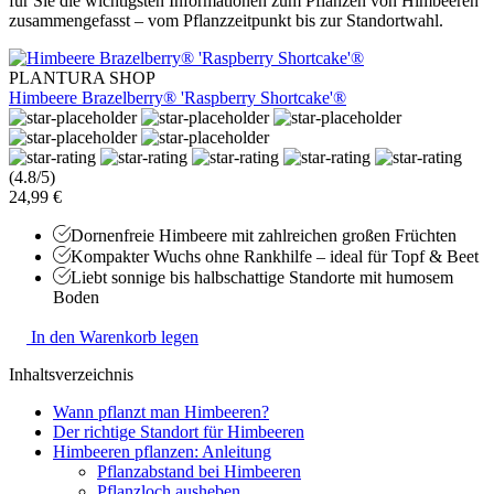
für Sie die wichtigsten Informationen zum Pflanzen von Himbeeren
zusammengefasst – vom Pflanzzeitpunkt bis zur Standortwahl.
PLANTURA SHOP
Himbeere Brazelberry® 'Raspberry Shortcake'®
(4.8/5)
24,99 €
Dornenfreie Himbeere mit zahlreichen großen Früchten
Kompakter Wuchs ohne Rankhilfe – ideal für Topf & Beet
Liebt sonnige bis halbschattige Standorte mit humosem
Boden
In den Warenkorb legen
Inhaltsverzeichnis
Wann pflanzt man Himbeeren?
Der richtige Standort für Himbeeren
Himbeeren pflanzen: Anleitung
Pflanzabstand bei Himbeeren
Pflanzloch ausheben