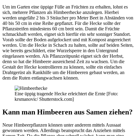
Um im Garten eine üppige Fülle an Früchten zu erhalten, lohnt es
sich, mehrere Pflanzen als Himbeerhecke anzulegen. Hierbei
werden ungefähr 2 bis 3 Sträucher pro Meter Beet in Abständen von
40 bis 50 cm in eine Reihe gepflanzt. Für die Hecke sollte der
Pflanzstreifen mindestens 60 cm breit sein. Damit die Früchte
schmackhaft werden, eignet sich hierfür ein sehr sonniger Standort.
Vorab sollte der Boden aufgelockert und mit Kompost angereichert
werden. Um die Hecke in Schach zu halten, sollte auf beiden Seiten,
wie bereits geschildert, eine Wurzelsperre in den Untergrund
eingelassen werden. Als Pflanzzeitpunkt eignet sich der Herbst,
denn so hat die Himbeere ausreichend Zeit zu wachsen. Um die
Gestalt der Hecke kontrollieren zu können, sollte ein einfaches
Drahtgerüst als Rankhilfe um die Himbeeren gebaut werden, an
dem die Ruten entlangwachsen können.
Eine üppig tragende Hecke erleichtert die Ernte [Foto:
krsmanovic/ Shutterstock.com]
Kann man Himbeeren aus Samen ziehen?
Neue Himbeerpflanzen können unter anderem mittels Aussaat
gewonnen werden. Allerdings beansprucht das Anziehen mittels
Samen Zeit. Da die Pflanze aber schnell wächst, kann man eine