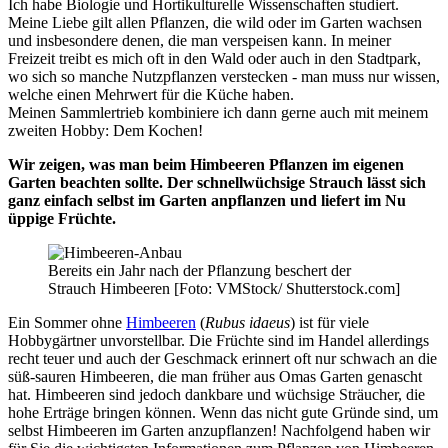
Ich habe Biologie und Hortikulturelle Wissenschaften studiert.
Meine Liebe gilt allen Pflanzen, die wild oder im Garten wachsen
und insbesondere denen, die man verspeisen kann. In meiner
Freizeit treibt es mich oft in den Wald oder auch in den Stadtpark,
wo sich so manche Nutzpflanzen verstecken - man muss nur wissen,
welche einen Mehrwert für die Küche haben.
Meinen Sammlertrieb kombiniere ich dann gerne auch mit meinem
zweiten Hobby: Dem Kochen!
Wir zeigen, was man beim Himbeeren Pflanzen im eigenen
Garten beachten sollte.
Der schnellwüchsige Strauch lässt sich
ganz einfach selbst im Garten anpflanzen und liefert im Nu
üppige Früchte.
Bereits ein Jahr nach der Pflanzung beschert der
Strauch Himbeeren [Foto: VMStock/ Shutterstock.com]
Ein Sommer ohne
Himbeeren
(
Rubus idaeus
) ist für viele
Hobbygärtner unvorstellbar. Die Früchte sind im Handel allerdings
recht teuer und auch der Geschmack erinnert oft nur schwach an die
süß-sauren Himbeeren, die man früher aus Omas Garten genascht
hat. Himbeeren sind jedoch dankbare und wüchsige Sträucher, die
hohe Erträge bringen können. Wenn das nicht gute Gründe sind, um
selbst Himbeeren im Garten anzupflanzen! Nachfolgend haben wir