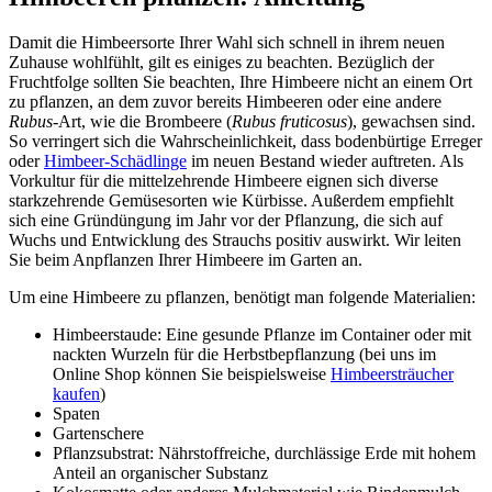
Damit die Himbeersorte Ihrer Wahl sich schnell in ihrem neuen
Zuhause wohlfühlt, gilt es einiges zu beachten. Bezüglich der
Fruchtfolge sollten Sie beachten, Ihre Himbeere nicht an einem Ort
zu pflanzen, an dem zuvor bereits Himbeeren oder eine andere
Rubus
-Art, wie die Brombeere (
Rubus fruticosus
), gewachsen sind.
So verringert sich die Wahrscheinlichkeit, dass bodenbürtige Erreger
oder
Himbeer-Schädlinge
im neuen Bestand wieder auftreten. Als
Vorkultur für die mittelzehrende Himbeere eignen sich diverse
starkzehrende Gemüsesorten wie Kürbisse. Außerdem empfiehlt
sich eine Gründüngung im Jahr vor der Pflanzung, die sich auf
Wuchs und Entwicklung des Strauchs positiv auswirkt. Wir leiten
Sie beim Anpflanzen Ihrer Himbeere im Garten an.
Um eine Himbeere zu pflanzen, benötigt man folgende Materialien:
Himbeerstaude: Eine gesunde Pflanze im Container oder mit
nackten Wurzeln für die Herbstbepflanzung (bei uns im
Online Shop können Sie beispielsweise
Himbeersträucher
kaufen
)
Spaten
Gartenschere
Pflanzsubstrat: Nährstoffreiche, durchlässige Erde mit hohem
Anteil an organischer Substanz