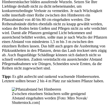
Himbeersträucher bilden ausufernde Wurzeln. Setzen Sie Ihre
Lieblinge deshalb nicht zu dicht nebeneinander, um
konkurrenzbedingte Verluste zu vermeiden. Je nach Wüchsigkeit
sollte innerhalb einer Reihe zwischen den Himbeeren ein
Pflanzabstand von 40 bis 80 cm eingehalten werden. Die
Reihenabstände dürfen ebenfalls nicht zu knapp gewählt werden,
sodass der Boden beim Gießen und Pflegen nicht zu sehr verdichtet
wird. Damit alle Pflanzen genügend Licht bekommen und
ausreichend belüftet werden, sollte man je nach Wuchs der Pflanzen
einen Abstand von mindestens 1,5 m bis 3 m zwischen den
einzelnen Reihen lassen. Das hilft auch gegen die Ausbreitung von
Pilzkrankheiten in den Pflanzen, denn das Laub trocknet stets zügig
ab. Auch flugunfähige Schädlinge können sich dadurch nicht so
schnell verbreiten. Zudem vereinfacht ein ausreichender Abstand
Pflegemaßnahmen wie Düngen, Schneiden sowie Ernten, da die
Reihen nicht zugewuchert sind.
Tipp:
Es gibt aufrecht und rankend wachsende Himbeersorten.
Letztere sollten besser 2 bis 4 m Platz zur nächsten Pflanze haben.
Zwischen einzelnen Sträuchern sollte genügend
Abstand eingehalten werden [Foto: Miro Novak/
Shutterstock.com]