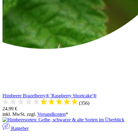
Himbeere Brazelberry® 'Raspberry Shortcake'®
(356)
24,99 €
inkl. MwSt. zzgl.
Versandkosten
*
Ratgeber