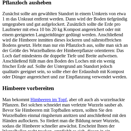
Pflanzloch ausheben
Zunächst sollte am gewählten Standort in einem Umkreis von etwa
1 m das Unkraut entfernt werden. Dann wird der Boden tiefgründig
umgegraben und gut aufgelockert. Zusätzlich sollte die Erde pro
Laufmeter mit etwa 10 bis 20 kg Kompost angereichert oder mit
einem geeigneten Langzeitdünger gedüngt werden. Anschließend
wird die Himbeere inmitten dieses lockeren und nährstoffreichen
Bodens gesetzt. Hebt man nur ein Pflanzloch aus, sollte man sich an
der Größe des Wurzelballens der Himbeerpflanze orientieren: Das
Loch darf mindestens die doppelte Tiefe und Breite aufweisen.
Anschließend füllt man den Boden des Loches mit ein wenig
frischer Erde auf. Sollte der Untergrund am Standort jedoch
qualitativ geeignet sein, so sollte eher der Erdaushub mit Kompost
oder Dünger angereichert und zur Einpflanzung verwendet werden.
Himbeere vorbereiten
Man bekommt
Himbeeren im Topf
, aber oft auch als wurzelnackte
Pflanzen. Bei solchen schneidet man verletzte Wurzeln sauber ab.
Bevor Sie Himbeeren mit Topfballen setzen, sollten Sie den
Wurzelballen einmal ringsherum anritzen und anschließend mit den
Händen auflockern. So fördert man die Bildung neuer Wurzeln,
sodass die Himbeere schneller anwächst. Erscheint Ihnen der