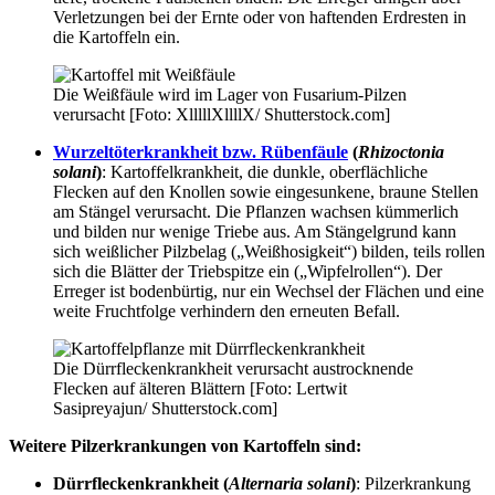
Verletzungen bei der Ernte oder von haftenden Erdresten in
die Kartoffeln ein.
Die Weißfäule wird im Lager von Fusarium-Pilzen
verursacht [Foto: XlllllXllllX/ Shutterstock.com]
Wurzeltöterkrankheit bzw. Rübenfäule
(
Rhizoctonia
solani
)
: Kartoffelkrankheit, die dunkle, oberflächliche
Flecken auf den Knollen sowie eingesunkene, braune Stellen
am Stängel verursacht. Die Pflanzen wachsen kümmerlich
und bilden nur wenige Triebe aus. Am Stängelgrund kann
sich weißlicher Pilzbelag („Weißhosigkeit“) bilden, teils rollen
sich die Blätter der Triebspitze ein („Wipfelrollen“). Der
Erreger ist bodenbürtig, nur ein Wechsel der Flächen und eine
weite Fruchtfolge verhindern den erneuten Befall.
Die Dürrfleckenkrankheit verursacht austrocknende
Flecken auf älteren Blättern [Foto: Lertwit
Sasipreyajun/ Shutterstock.com]
Weitere Pilzerkrankungen von Kartoffeln sind:
Dürrfleckenkrankheit (
Alternaria solani
)
: Pilzerkrankung