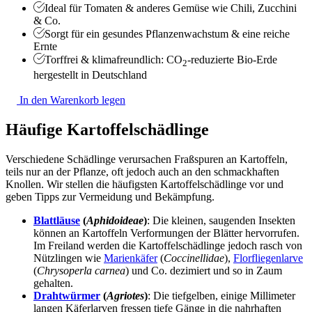
Ideal für Tomaten & anderes Gemüse wie Chili, Zucchini
& Co.
Sorgt für ein gesundes Pflanzenwachstum & eine reiche
Ernte
Torffrei & klimafreundlich: CO
-reduzierte Bio-Erde
2
hergestellt in Deutschland
In den Warenkorb legen
Häufige Kartoffelschädlinge
Verschiedene Schädlinge verursachen Fraßspuren an Kartoffeln,
teils nur an der Pflanze, oft jedoch auch an den schmackhaften
Knollen. Wir stellen die häufigsten Kartoffelschädlinge vor und
geben Tipps zur Vermeidung und Bekämpfung.
Blattläuse
(
Aphidoideae
)
: Die kleinen, saugenden Insekten
können an Kartoffeln Verformungen der Blätter hervorrufen.
Im Freiland werden die Kartoffelschädlinge jedoch rasch von
Nützlingen wie
Marienkäfer
(
Coccinellidae
),
Florfliegenlarve
(
Chrysoperla carnea
) und Co. dezimiert und so in Zaum
gehalten.
Drahtwürmer
(
Agriotes
)
: Die tiefgelben, einige Millimeter
langen Käferlarven fressen tiefe Gänge in die nahrhaften