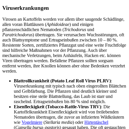
Viruserkrankungen
Virosen an Kartoffeln werden vor allem über saugende Schädlinge,
allen voran Blattläusen (
Aphidoideae
) und einigen
pflanzenschädlichen Nematoden (
Trichodorus
und
Paratrichodorus
) übertragen. Sie verursachen Wuchsstörungen, oft
auch Blattsymptome und Ertragseinbußen zwischen 10 – 80 %.
Resistente Sorten, zertifiziertes Pflanzgut und eine weite Fruchtfolge
sind hilfreiche Maßnahmen vor der Pflanzung. Auch über
mechanische Verletzungen, beim Anhäufeln, Hacken etc. können
Viren übertragen werden. Befallene Pflanzen sollten sorgsam
entfernt werden, ihre Knollen können aber ohne Bedenken verzehrt
werden.
Blattrollkrankheit
(Potato Leaf Roll Virus PLRV)
:
Viruserkrankung mit typisch nach oben eingerollten Blättchen
und Gelbfärbung. Die Pflanzen sind deutlich kleiner und
besitzen eine steile Blattstellung, das Laub ist starr und
raschelnd. Ertragseinbußen bis 80 % sind möglich.
Eisenfleckigkeit
(Tobacco-Rattle-Virus TRV)
: Die
Kartoffelkrankheit Eisenfleckigkeit wird von freilebenden
Nematoden übertragen, die zuvor an infizierten Wildkräutern
wie
Vogelmiere
(
Stellaria media
) oder
Hirtentäschel
(
Capsella bursa
–
pastoris
) gesaugt haben. Die oft gestauchten