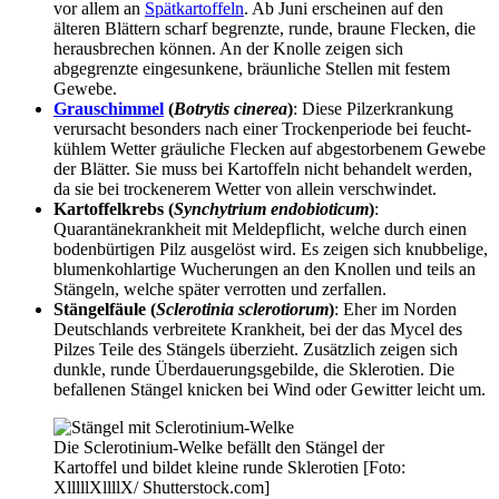
vor allem an
Spätkartoffeln
. Ab Juni erscheinen auf den
älteren Blättern scharf begrenzte, runde, braune Flecken, die
herausbrechen können. An der Knolle zeigen sich
abgegrenzte eingesunkene, bräunliche Stellen mit festem
Gewebe.
Grauschimmel
(
Botrytis cinerea
)
: Diese Pilzerkrankung
verursacht besonders nach einer Trockenperiode bei feucht-
kühlem Wetter gräuliche Flecken auf abgestorbenem Gewebe
der Blätter. Sie muss bei Kartoffeln nicht behandelt werden,
da sie bei trockenerem Wetter von allein verschwindet.
Kartoffelkrebs (
Synchytrium endobioticum
)
:
Quarantänekrankheit mit Meldepflicht, welche durch einen
bodenbürtigen Pilz ausgelöst wird. Es zeigen sich knubbelige,
blumenkohlartige Wucherungen an den Knollen und teils an
Stängeln, welche später verrotten und zerfallen.
Stängelfäule (
Sclerotinia sclerotiorum
)
: Eher im Norden
Deutschlands verbreitete Krankheit, bei der das Mycel des
Pilzes Teile des Stängels überzieht. Zusätzlich zeigen sich
dunkle, runde Überdauerungsgebilde, die Sklerotien. Die
befallenen Stängel knicken bei Wind oder Gewitter leicht um.
Die Sclerotinium-Welke befällt den Stängel der
Kartoffel und bildet kleine runde Sklerotien [Foto:
XlllllXllllX/ Shutterstock.com]