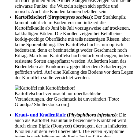
oft noch grünen Stiel. An der Stängelbasis zeigen sich kleine
schwarze Punkte, die Wurzeln zeigen sich spröde und
morsch. Auch die Knollen können befallen sein.
Kartoffelschorf
(
Streptomyces scabies
)
: Der Strahlenpilz
kommt natürlich im Boden vor und infiziert die
Kartoffelknolle ab Juni bis Juli vorzugsweise auf trockenen,
kalkhaltigen Böden. Die Knollen zeigen bei Befall eine
korkig-pockige Oberfläche mit teils netzartigen Rissen, aber
keine Sporenbildung. Der Kartoffelschorf ist nur optisch
bedeutsam, denn er beeinträchtigt weder Geschmack noch
Ertrag. Man kann Kartoffelschorf einfach vorbeugen, indem
resistente Sorten angepflanzt werden. Außerdem kann das
Bodenleben als Konkurrenz gegenüber dem Schaderreger
gefördert wird. Auf eine Kalkung des Bodens vor dem Legen
der Kartoffeln sollte verzichtet werden.
Kartoffelschorf verursacht nur oberflächliche
Veränderungen, der Geschmack ist unverändert [Foto:
Grandpa/ Shutterstock.com]
Kraut- und Knollenfäule
(
Phytophthora infestans
)
: Die
auch als Kartoffel-Braunfäule bezeichnete Krankheit wird
durch einen Eipilz (Oomycet) übertragen, der in infizierten
Knollen auf dem Feld überwintert. Die ersten Symptome
treten je nach Witterung ab Ende Juni auf. An den