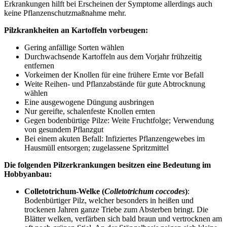
Erkrankungen hilft bei Erscheinen der Symptome allerdings auch
keine Pflanzenschutzmaßnahme mehr.
Pilzkrankheiten an Kartoffeln vorbeugen:
Gering anfällige Sorten wählen
Durchwachsende Kartoffeln aus dem Vorjahr frühzeitig
entfernen
Vorkeimen der Knollen für eine frühere Ernte vor Befall
Weite Reihen- und Pflanzabstände für gute Abtrocknung
wählen
Eine ausgewogene Düngung ausbringen
Nur gereifte, schalenfeste Knollen ernten
Gegen bodenbürtige Pilze: Weite Fruchtfolge; Verwendung
von gesundem Pflanzgut
Bei einem akuten Befall: Infiziertes Pflanzengewebes im
Hausmüll entsorgen; zugelassene Spritzmittel
Die folgenden Pilzerkrankungen besitzen eine Bedeutung im
Hobbyanbau:
Colletotrichum-Welke
(
Colletotrichum coccodes
)
:
Bodenbürtiger Pilz, welcher besonders in heißen und
trockenen Jahren ganze Triebe zum Absterben bringt. Die
Blätter welken, verfärben sich bald braun und vertrocknen am