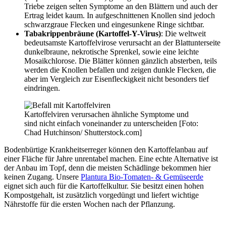
Triebe zeigen selten Symptome an den Blättern und auch der
Ertrag leidet kaum. In aufgeschnittenen Knollen sind jedoch
schwarzgraue Flecken und eingesunkene Ringe sichtbar.
Tabakrippenbräune
(Kartoffel-Y-Virus)
: Die weltweit
bedeutsamste Kartoffelvirose verursacht an der Blattunterseite
dunkelbraune, nekrotische Sprenkel, sowie eine leichte
Mosaikchlorose. Die Blätter können gänzlich absterben, teils
werden die Knollen befallen und zeigen dunkle Flecken, die
aber im Vergleich zur Eisenfleckigkeit nicht besonders tief
eindringen.
Kartoffelviren verursachen ähnliche Symptome und
sind nicht einfach voneinander zu unterscheiden [Foto:
Chad Hutchinson/ Shutterstock.com]
Bodenbürtige Krankheitserreger können den Kartoffelanbau auf
einer Fläche für Jahre unrentabel machen. Eine echte Alternative ist
der Anbau im Topf, denn die meisten Schädlinge bekommen hier
keinen Zugang. Unsere
Plantura Bio-Tomaten- & Gemüseerde
eignet sich auch für die Kartoffelkultur. Sie besitzt einen hohen
Kompostgehalt, ist zusätzlich vorgedüngt und liefert wichtige
Nährstoffe für die ersten Wochen nach der Pflanzung.