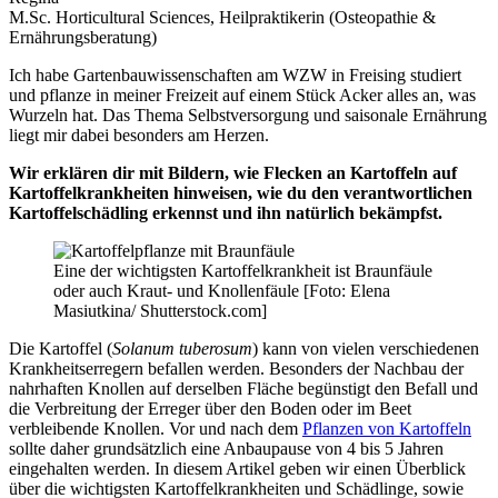
M.Sc. Horticultural Sciences, Heilpraktikerin (Osteopathie &
Ernährungsberatung)
Ich habe Gartenbauwissenschaften am WZW in Freising studiert
und pflanze in meiner Freizeit auf einem Stück Acker alles an, was
Wurzeln hat. Das Thema Selbstversorgung und saisonale Ernährung
liegt mir dabei besonders am Herzen.
Wir erklären dir mit Bildern, wie Flecken an Kartoffeln auf
Kartoffelkrankheiten hinweisen, wie du den verantwortlichen
Kartoffelschädling erkennst und ihn natürlich bekämpfst.
Eine der wichtigsten Kartoffelkrankheit ist Braunfäule
oder auch Kraut- und Knollenfäule [Foto: Elena
Masiutkina/ Shutterstock.com]
Die Kartoffel (
Solanum tuberosum
) kann von vielen verschiedenen
Krankheitserregern befallen werden. Besonders der Nachbau der
nahrhaften Knollen auf derselben Fläche begünstigt den Befall und
die Verbreitung der Erreger über den Boden oder im Beet
verbleibende Knollen. Vor und nach dem
Pflanzen von Kartoffeln
sollte daher grundsätzlich eine Anbaupause von 4 bis 5 Jahren
eingehalten werden. In diesem Artikel geben wir einen Überblick
über die wichtigsten Kartoffelkrankheiten und Schädlinge, sowie