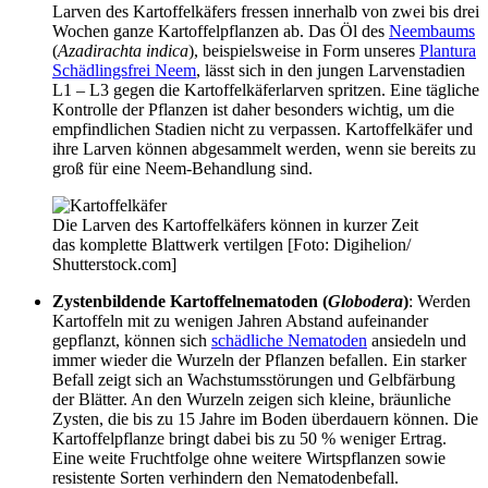
Larven des Kartoffelkäfers fressen innerhalb von zwei bis drei
Wochen ganze Kartoffelpflanzen ab. Das Öl des
Neembaums
(
Azadirachta indica
), beispielsweise in Form unseres
Plantura
Schädlingsfrei Neem
, lässt sich in den jungen Larvenstadien
L1 – L3 gegen die Kartoffelkäferlarven spritzen. Eine tägliche
Kontrolle der Pflanzen ist daher besonders wichtig, um die
empfindlichen Stadien nicht zu verpassen. Kartoffelkäfer und
ihre Larven können abgesammelt werden, wenn sie bereits zu
groß für eine Neem-Behandlung sind.
Die Larven des Kartoffelkäfers können in kurzer Zeit
das komplette Blattwerk vertilgen [Foto: Digihelion/
Shutterstock.com]
Zystenbildende Kartoffelnematoden
(
Globodera
)
: Werden
Kartoffeln mit zu wenigen Jahren Abstand aufeinander
gepflanzt, können sich
schädliche Nematoden
ansiedeln und
immer wieder die Wurzeln der Pflanzen befallen. Ein starker
Befall zeigt sich an Wachstumsstörungen und Gelbfärbung
der Blätter. An den Wurzeln zeigen sich kleine, bräunliche
Zysten, die bis zu 15 Jahre im Boden überdauern können. Die
Kartoffelpflanze bringt dabei bis zu 50 % weniger Ertrag.
Eine weite Fruchtfolge ohne weitere Wirtspflanzen sowie
resistente Sorten verhindern den Nematodenbefall.