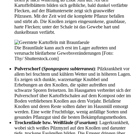
Kartoffelblättern bilden sich gelbliche, bald dunkel verfärbte
Flecken, auf der Blattunterseite zeigt sich grauweißer
Pilzrasen. Mit der Zeit wird die komplette Pflanze befallen
und stirbt ab. Die Knollen zeigen eingesunkene, graublaue,
harte Flecken; unter der Schale ist das Gewebe hart und
dunkelbraun verfärbt.
Die Braunfäule kann auch erst im Lager auftreten und
verursacht bleifarbene Gewebsveränderungen [Foto:
Thy/ Shutterstock.com]
Pulverschorf
(
Spongospora subterranea
)
: Pilzkrankheit vor
allem bei feuchtem und kühlem Wetter und in höheren Lagen.
Es zeigen sich dunkle, warzenartige Knubbel und
Erhebungen an den Knollen, die später aufreißen und
schwarze Sporen freisetzen. Im Hausgarten verbreitet sich der
Pulverschorf über Kartoffelschalen auf dem Kompost oder im
Boden verbliebenen Knollen aus dem Vorjahr. Befallene
Knollen und deren Reste sollten daher im Hausmüll entsorgt
werden. Eine weite Fruchtfolge, wenig anfällige Sorten und
gesundes Pflanzgut sind die besten Bekämpfungsmethoden.
Trockenfäule bzw. Weißfäule (
Fusarium
)
: Lagerkrankheit,
wobei sich weißes Pilzmyzel auf den Knollen und darunter
tiefe, trockene Faulstellen bilden. Die Erreger dringen über