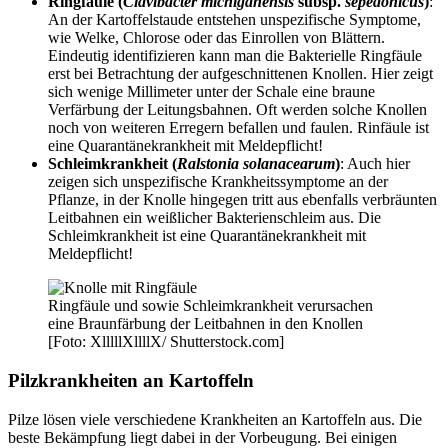
Ringfäule (
Clavibacter michiganensis
subsp.
sepedonicus
)
:
An der Kartoffelstaude entstehen unspezifische Symptome,
wie Welke, Chlorose oder das Einrollen von Blättern.
Eindeutig identifizieren kann man die Bakterielle Ringfäule
erst bei Betrachtung der aufgeschnittenen Knollen. Hier zeigt
sich wenige Millimeter unter der Schale eine braune
Verfärbung der Leitungsbahnen. Oft werden solche Knollen
noch von weiteren Erregern befallen und faulen. Rinfäule ist
eine Quarantänekrankheit mit Meldepflicht!
Schleimkrankheit (
Ralstonia solanacearum
)
: Auch hier
zeigen sich unspezifische Krankheitssymptome an der
Pflanze, in der Knolle hingegen tritt aus ebenfalls verbräunten
Leitbahnen ein weißlicher Bakterienschleim aus. Die
Schleimkrankheit ist eine Quarantänekrankheit mit
Meldepflicht!
Ringfäule und sowie Schleimkrankheit verursachen
eine Braunfärbung der Leitbahnen in den Knollen
[Foto: XlllllXllllX/ Shutterstock.com]
Pilzkrankheiten an Kartoffeln
Pilze lösen viele verschiedene Krankheiten an Kartoffeln aus. Die
beste Bekämpfung liegt dabei in der Vorbeugung. Bei einigen