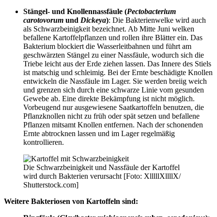
Stängel- und Knollennassfäule
(
Pectobacterium
carotovorum
und
Dickeya
)
: Die Bakterienwelke wird auch
als Schwarzbeinigkeit bezeichnet. Ab Mitte Juni welken
befallene Kartoffelpflanzen und rollen ihre Blätter ein. Das
Bakterium blockiert die Wasserleitbahnen und führt am
geschwärzten Stängel zu einer Nassfäule, wodurch sich die
Triebe leicht aus der Erde ziehen lassen. Das Innere des Stiels
ist matschig und schleimig. Bei der Ernte beschädigte Knollen
entwickeln die Nassfäule im Lager. Sie werden breiig weich
und grenzen sich durch eine schwarze Linie vom gesunden
Gewebe ab. Eine direkte Bekämpfung ist nicht möglich.
Vorbeugend nur ausgewiesene Saatkartoffeln benutzen, die
Pflanzknollen nicht zu früh oder spät setzen und befallene
Pflanzen mitsamt Knollen entfernen. Nach der schonenden
Ernte abtrocknen lassen und im Lager regelmäßig
kontrollieren.
Die Schwarzbeinigkeit und Nassfäule der Kartoffel
wird durch Bakterien verursacht [Foto: XlllllXllllX/
Shutterstock.com]
Weitere Bakteriosen von Kartoffeln sind: