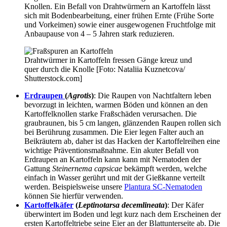
Knollen. Ein Befall von Drahtwürmern an Kartoffeln lässt
sich mit Bodenbearbeitung, einer frühen Ernte (Frühe Sorte
und Vorkeimen) sowie einer ausgewogenen Fruchtfolge mit
Anbaupause von 4 – 5 Jahren stark reduzieren.
Drahtwürmer in Kartoffeln fressen Gänge kreuz und
quer durch die Knolle [Foto: Nataliia Kuznetcova/
Shutterstock.com]
Erdraupen
(
Agrotis
)
: Die Raupen von Nachtfaltern leben
bevorzugt in leichten, warmen Böden und können an den
Kartoffelknollen starke Fraßschäden verursachen. Die
graubraunen, bis 5 cm langen, glänzenden Raupen rollen sich
bei Berührung zusammen. Die Eier legen Falter auch an
Beikräutern ab, daher ist das Hacken der Kartoffelreihen eine
wichtige Präventionsmaßnahme. Ein akuter Befall von
Erdraupen an Kartoffeln kann kann mit Nematoden der
Gattung
Steinernema capsicae
bekämpft werden, welche
einfach in Wasser gerührt und mit der Gießkanne verteilt
werden. Beispielsweise unsere
Plantura SC-Nematoden
können Sie hierfür verwenden.
Kartoffelkäfer
(
Leptinotarsa decemlineata
)
: Der Käfer
überwintert im Boden und legt kurz nach dem Erscheinen der
ersten Kartoffeltriebe seine Eier an der Blattunterseite ab. Die